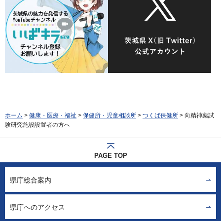
ホーム
>
健康・医療・福祉
>
保健所・児童相談所
>
つくば保健所
> 向精神薬試
験研究施設設置者の方へ
PAGE TOP
県庁総合案内
県庁へのアクセス