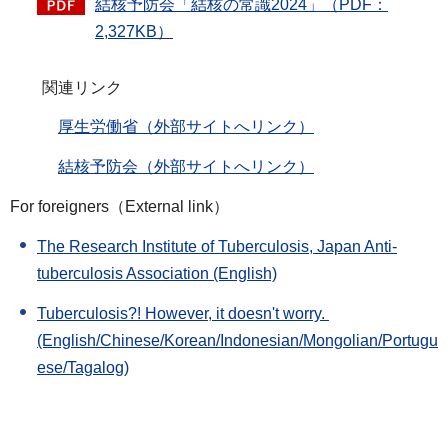
結核予防会「結核の常識2024」（PDF：
2,327KB）
関連リンク
厚生労働省（外部サイトへリンク）
結核予防会（外部サイトへリンク）
For foreigners（External link）
The Research Institute of Tuberculosis, Japan Anti-
tuberculosis Association (English)
Tuberculosis?! However, it doesn't worry.
(English/Chinese/Korean/Indonesian/Mongolian/Portugu
ese/Tagalog)