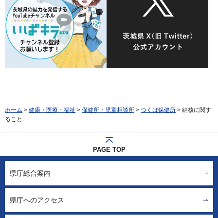
ホーム
>
健康・医療・福祉
>
保健所・児童相談所
>
つくば保健所
> 結核に関す
ること
PAGE TOP
県庁総合案内
県庁へのアクセス