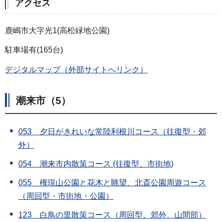
アクセス
鹿嶋市大字光1(高松緑地公園)
駐車場有(165台)
デジタルマップ（外部サイトへリンク）
潮来市
（5）
053 夕日がきれいな常陸利根川コース（往復型・郊
外）
054 潮来市内散策コース (往復型、市街地)
055 権現山公園と花木と眺望、北斎公園周遊コース
（周回型・市街地・公園）
123 白鳥の里散策コース（周回型、郊外、山間部）