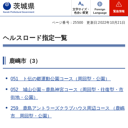
茨城県
文字サイズ・
Foreign
緊急情報
色合い変更
Language
ページ番号：25500
更新日:2022年10月21日
ヘルスロード指定一覧
鹿嶋市
（3）
051 ト伝の郷運動公園コース（周回型・公園）
052 城山公園～鹿島神宮コース（周回型・往復型・市
街地・公園）
259 鹿島アントラーズクラブハウス周辺コース （鹿嶋
市 周回型・公園）