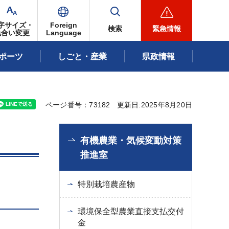
字サイズ・
Foreign
検索
緊急情報
色合い変更
Language
ポーツ
しごと・産業
県政情報
ページ番号：73182
更新日:2025年8月20日
有機農業・気候変動対策
推進室
特別栽培農産物
環境保全型農業直接支払交付
金