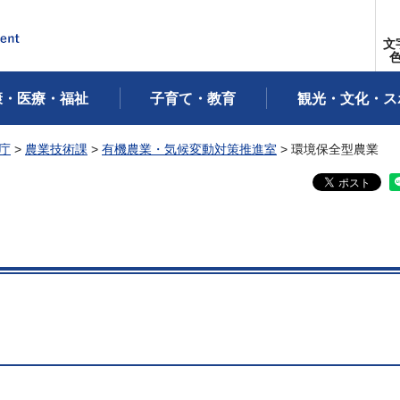
文
康・医療・福祉
子育て・教育
観光・文化・ス
庁
>
農業技術課
>
有機農業・気候変動対策推進室
> 環境保全型農業