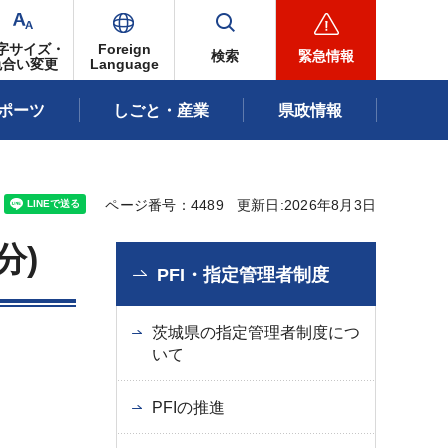
字サイズ・
Foreign
検索
緊急情報
色合い変更
Language
ポーツ
しごと・産業
県政情報
ページ番号：4489
更新日:2026年8月3日
分)
PFI・指定管理者制度
茨城県の指定管理者制度につ
いて
PFIの推進