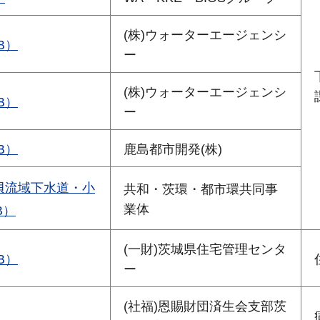
(株)ウォーターエージェンシ
B）
ー
(株)ウォーターエージェンシ
B）
ー
B）
鹿島都市開発(株)
貝流域下水道・小
共和・茨環・都市環共同事
業体
B）
(一財)茨城県住宅管理センタ
B）
ー
(社福)恩賜財団済生会支部茨