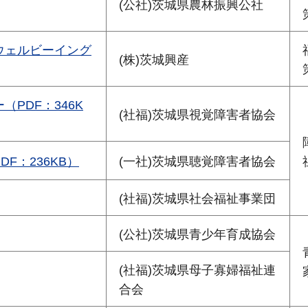
(公社)茨城県農林振興公社
ウェルビーイング
(株)茨城興産
PDF：346K
(社福)茨城県視覚障害者協会
F：236KB）
(一社)茨城県聴覚障害者協会
(社福)茨城県社会福祉事業団
(公社)茨城県青少年育成協会
(社福)茨城県母子寡婦福祉連
合会