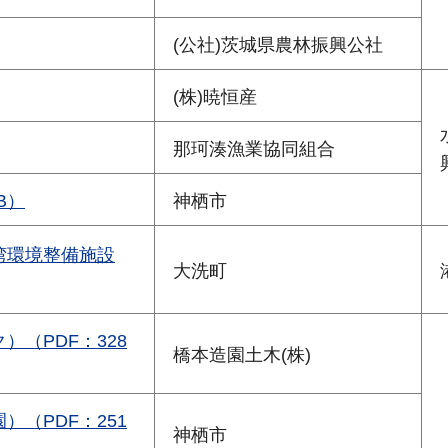
(公社)茨城県農林振興公社
(株)暁恒産
那珂湊漁業協同組合
B）
神栖市
湾環境整備施設
大洗町
（PDF：328
橋本造園土木(株)
（PDF：251
神栖市