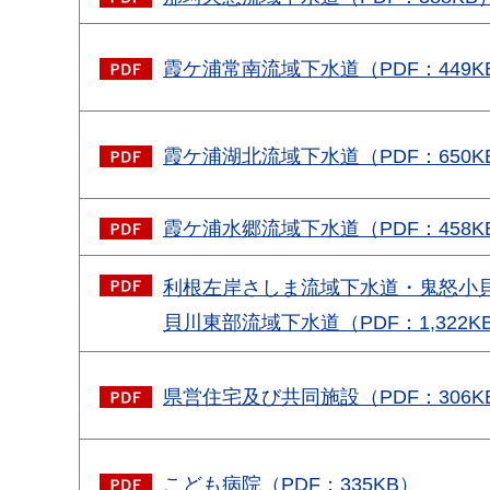
霞ケ浦常南流域下水道（PDF：449K
霞ケ浦湖北流域下水道（PDF：650K
霞ケ浦水郷流域下水道（PDF：458K
利根左岸さしま流域下水道・鬼怒小
貝川東部流域下水道（PDF：1,322K
県営住宅及び共同施設（PDF：306K
こども病院（PDF：335KB）