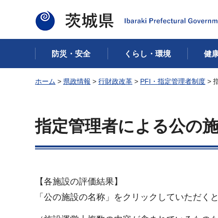
茨城県
防災・安全
くらし・環境
健
ホーム
>
県政情報
>
行財政改革
>
PFI・指定管理者制度
>
指定管理者による公の施
【各施設の評価結果】
「公の施設の名称」をクリックしていただくと