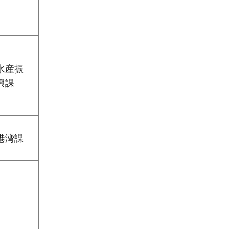
水産振
興課
港湾課