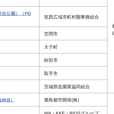
合公園）（PD
筑西広域市町村圏事務組合
笠間市
大子町
鉾田市
取手市
茨城県造園業協同組合
8KB）
鹿島都市開発(株)
）
WA・KKE・BIOSグループ