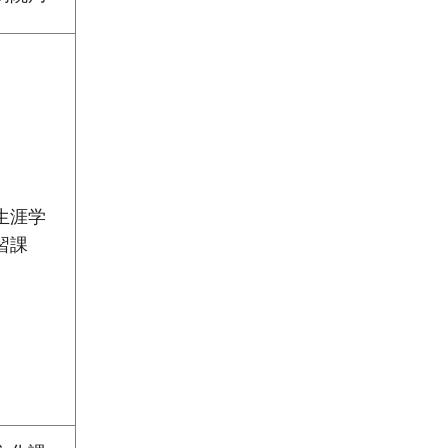
生涯学
習課