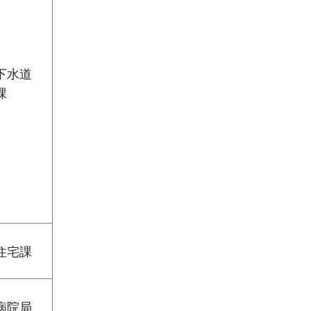
下水道
課
住宅課
病院局