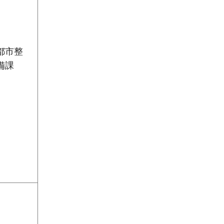
都市整
備課