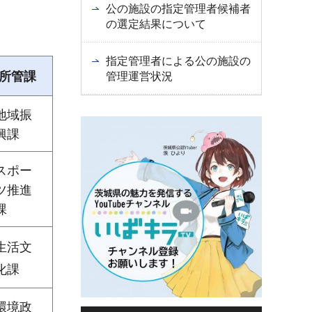
公の施設の指定管理者候補者
の選定結果について
指定管理者による公の施設の
所管課
管理運営状況
地域振
興課
スポー
ツ推進
課
生活文
化課
環境政