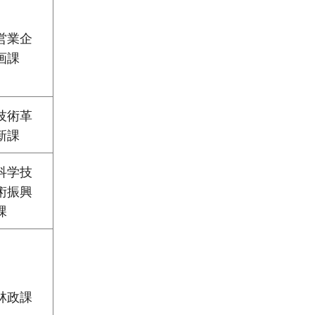
営業企
画課
技術革
新課
科学技
術振興
課
林政課