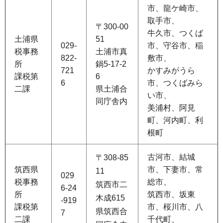
市、龍ケ崎市、
取手市、
〒300-00
牛久市、つくば
土浦県
51
029-
市、守谷市、稲
税事務
土浦市真
822-
敷市、
所
鍋5‐17‐2
721
かすみがうら
課税第
6
6
市、つくばみら
二課
県土浦合
い市、
同庁舎内
美浦村、阿見
町、河内町、利
根町
古河市、結城
〒308-85
筑西県
市、下妻市、常
11
029
税事務
総市、
筑西市二
6-24
所
筑西市、坂東
木成615
-919
課税第
市、桜川市、八
県筑西合
7
二課
千代町、