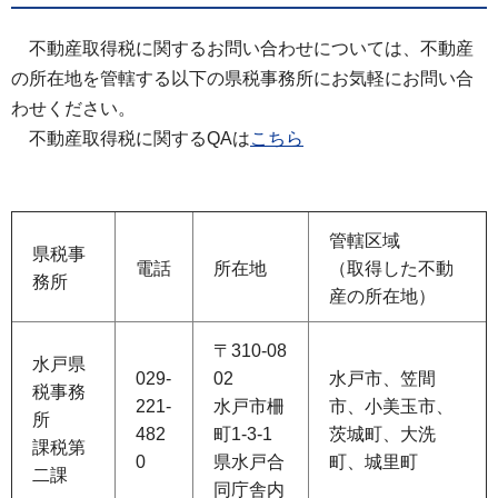
不動産取得税に関するお問い合わせについては、不動産
の所在地を管轄する以下の県税事務所にお気軽にお問い合
わせください。
不動産取得税に関するQAは
こちら
管轄区域
県税事
電話
所在地
（取得した不動
務所
産の所在地）
〒310-08
水戸県
029-
02
水戸市、笠間
税事務
221-
水戸市柵
市、小美玉市、
所
482
町1‐3‐1
茨城町、大洗
課税第
0
県水戸合
町、城里町
二課
同庁舎内