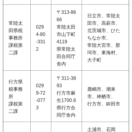
〒313-86
日立市、常陸太
66
常陸太
田市、高萩市、
029
常陸太田
田県税
北茨城市、ひた
4-80
市山下町
事務所
ちなか市、
-331
4119
課税第
常陸大宮市、那
2
県常陸太
二課
珂市、東海村、
田合同庁
大子町
舎内
〒311-38
行方県
029
93
税事務
鹿嶋市、潮来
9-72
行方市麻
所
市、神栖市、
-077
生1700₋6
課税第
行方市、鉾田市
3
県行方合
二課
同庁舎内
土浦市、石岡