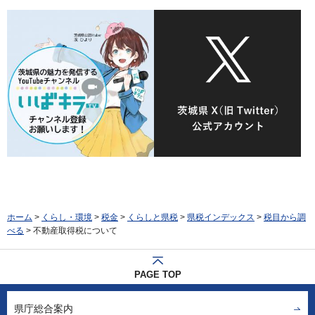
ホーム
>
くらし・環境
>
税金
>
くらしと県税
>
県税インデックス
>
税目から調
べる
> 不動産取得税について
PAGE TOP
県庁総合案内