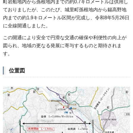
町岩船地内から孫根地内までの約0.7キロメートルは供用し
ておりましたが、このたび、城里町孫根地内から錫高野地
内までの約1.9キロメートル区間が完成し、令和8年5月26日
に全線開通しました。
この開通により安全で円滑な交通の確保や利便性の向上が
図られ、地域の更なる発展に寄与するものと期待されま
す。
位置図