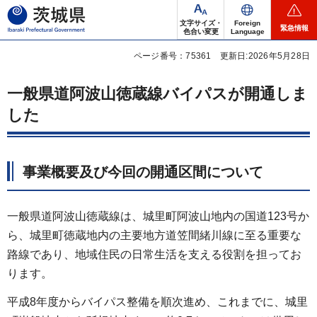
茨城県
文字サイズ・
Foreign
緊急情報
色合い変更
Language
ページ番号：75361
更新日:2026年5月28日
一般県道阿波山徳蔵線バイパスが開通しま
した
事業概要及び今回の開通区間について
一般県道阿波山徳蔵線は、城里町阿波山地内の国道123号か
ら、城里町徳蔵地内の主要地方道笠間緒川線に至る重要な
路線であり、地域住民の日常生活を支える役割を担ってお
ります。
平成8年度からバイパス整備を順次進め、これまでに、城里