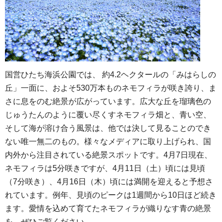
国営ひたち海浜公園では、 約4.2ヘクタールの「みはらしの
丘」一面に、およそ530万本ものネモフィラが咲き誇り、ま
さに息をのむ絶景が広がっています。広大な丘を瑠璃色の
じゅうたんのように覆い尽くすネモフィラ畑と、青い空、
そして海が溶け合う風景は、他では決して見ることのでき
ない唯一無二のもの。様々なメディアに取り上げられ、国
内外から注目されている絶景スポットです。4月7日現在、
ネモフィラは5分咲きですが、4月11日（土）頃には見頃
（7分咲き）、4月16日（木）頃には満開を迎えると予想さ
れています。例年、見頃のピークは1週間から10日ほど続き
ます。愛情を込めて育てたネモフィラが織りなす青の絶景
を、ぜひご覧ください。