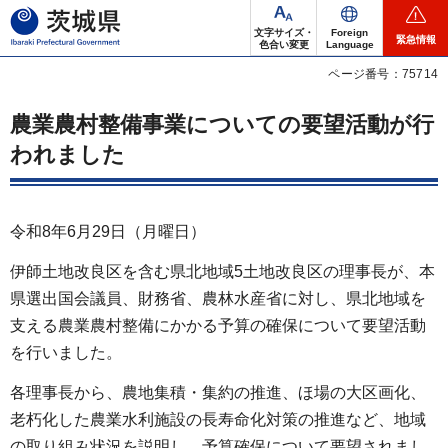
茨城県
文字サイズ・
Foreign
緊急情報
色合い変更
Language
ページ番号：75714
農業農村整備事業についての要望活動が行
われました
令和8年6月29日（月曜日）
伊師土地改良区を含む県北地域5土地改良区の理事長が、本
県選出国会議員、財務省、農林水産省に対し、県北地域を
支える農業農村整備にかかる予算の確保について要望活動
を行いました。
各理事長から、農地集積・集約の推進、ほ場の大区画化、
老朽化した農業水利施設の長寿命化対策の推進など、地域
の取り組み状況を説明し、予算確保について要望されまし