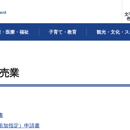
文
康・医療・福祉
子育て・教育
観光・文化・ス
売業
書
追加指定）申請書