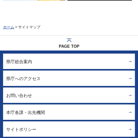
ホーム
> サイトマップ
PAGE TOP
県庁総合案内
県庁へのアクセス
お問い合わせ
本庁各課・出先機関
サイトポリシー