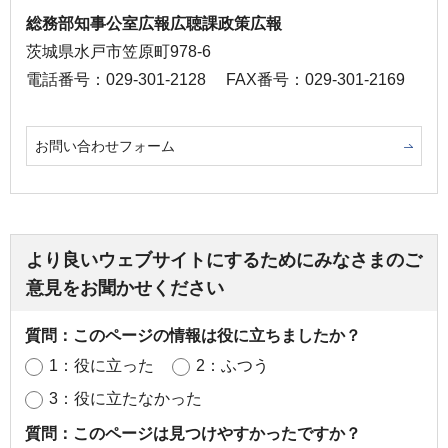
総務部知事公室広報広聴課政策広報
茨城県水戸市笠原町978-6
電話番号：029-301-2128
FAX番号：029-301-2169
お問い合わせフォーム
より良いウェブサイトにするためにみなさまのご
意見をお聞かせください
質問：このページの情報は役に立ちましたか？
1：役に立った
2：ふつう
3：役に立たなかった
質問：このページは見つけやすかったですか？