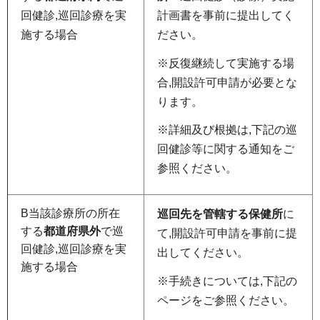
回健診,巡回診療を実
計画書を事前に提出してく
施する場合
ださい。
※反復継続して実施する場
合,開設許可申請が必要とな
ります。
※詳細及び根拠は,下記の巡
回健診等に関する通知をご
参照ください。
B当該診療所の所在
巡回先を管轄する保健所
に
する
都道府県外
で巡
て,開設許可申請を事前に提
回健診,巡回診療を実
出してください。
施する場合
※手続きについては,下記の
ページをご参照ください。