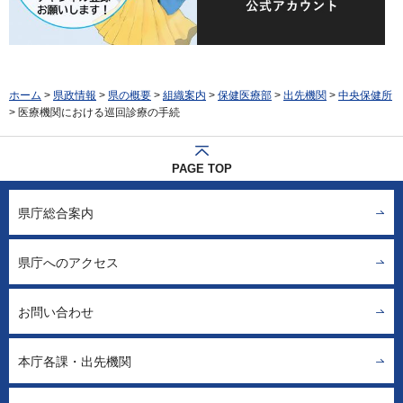
ホーム
>
県政情報
>
県の概要
>
組織案内
>
保健医療部
>
出先機関
>
中央保健所
> 医療機関における巡回診療の手続
PAGE TOP
県庁総合案内
県庁へのアクセス
お問い合わせ
本庁各課・出先機関