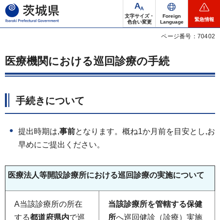
茨城県
文字サイズ・
Foreign
緊急情報
色合い変更
Language
ページ番号：70402
医療機関における巡回診療の手続
手続きについて
提出時期は,
事前
となります。概ね1か月前を目安とし,お
早めにご提出ください。
医療法人等開設診療所における巡回診療の実施について
A当該診療所の所在
当該診療所を管轄する保健
する
都道府県内
で巡
所
へ巡回健診（診療）実施