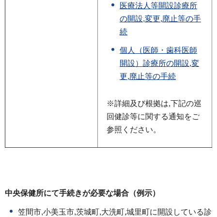
医療法人等開設診療所
の開設,変更,廃止等の手
続
個人（医師・歯科医師
開設）診療所の開設,変
更,廃止等の手続
※詳細及び根拠は,下記の巡
回健診等に関する通知をご
参照ください。
中央保健所にて手続きが必要な場合（例示）
笠間市,小美玉市,茨城町,大洗町,城里町に開設している診