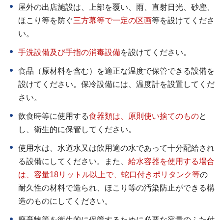
屋外の出店施設は、上部を覆い、雨、直射日光、砂塵、
ほこり等を防ぐ
三方幕等で一定の区画
等を設けてくださ
い。
手洗設備及び手指の消毒設備
を設けてください。
食品（原材料を含む）を適正な温度で保管できる設備を
設けてください。保冷設備には、温度計を設置してくだ
さい。
飲食時等に使用する
食器類は、原則使い捨てのも
の
と
し、衛生的に保管してください。
使用水は、水道水又は飲用適の水であって十分配給され
る設備にしてください。また、
給水容器を使用する場合
は、容量18リットル以上で、蛇口付きポリタンク等
の
耐久性の材料で造られ、ほこり等の汚染防止ができる構
造のものにしてください。
廃棄物等を衛生的に保管するために必要な容量のふた付