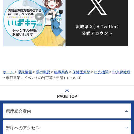
ホーム
>
県政情報
>
県の概要
>
組織案内
>
保健医療部
>
出先機関
>
中央保健所
> 季節営業（イベントの許可等の申請）について
PAGE TOP
県庁総合案内
県庁へのアクセス