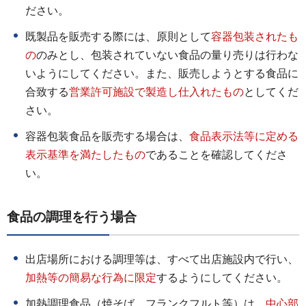
ださい。
既製品を販売する際には、原則として
容器包装さ
れたも
の
のみとし、包装されていない食品の量り売りは行わな
いようにしてください。また、販売しようとする食品に
合致する
営業許可施設で製造し仕入れたもの
としてくだ
さい。
容器包装食品を販売する場合は、
食品表示法等に定める
表示基準
を
満たしたもの
であることを確認してくださ
い。
食品の調理を行う場合
出店場所における調理等は、すべて出店施設内で行い、
加熱等の簡易な行為に限
定
するようにしてください。
加熱調理食品（焼そば、フランクフルト等）は、
中心部