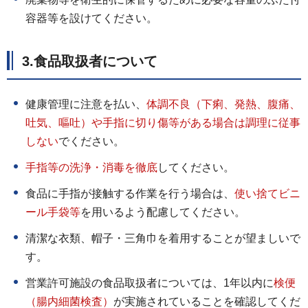
容器等を設けてください。
3.食品取扱者について
健康管理に注意を払い、
体調不良（下痢、発熱、腹痛、
吐気、嘔吐）や手指に切り傷等がある場合は調理に
従事
しない
でください。
手指等の洗浄・消毒を徹底
してください。
食品に手指が接触する作業を行う場合は、
使い捨てビニ
ール手袋
等
を用いるよう配慮してください。
清潔な衣類、帽子・三角巾を着用することが望ましいで
す。
営業許可施設の食品取扱者については、1年以内に
検便
（腸内細菌検査）
が実施されていることを確認してくだ