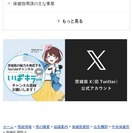
保健指導課の主な事業
もっと見る
ホーム
>
県政情報
>
県の概要
>
組織案内
>
保健医療部
>
出先機関
>
中央保健所
> 薬物乱用防止