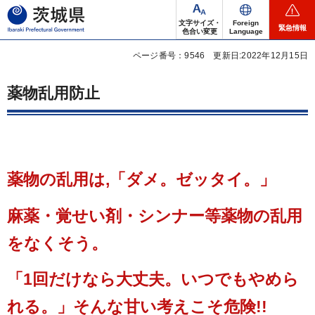
茨城県
文字サイズ・
Foreign
緊急情報
色合い変更
Language
ページ番号：9546
更新日:2022年12月15日
薬物乱用防止
薬物の乱用は,「ダメ。ゼッタイ。」
麻薬・覚せい剤・シンナー等薬物の乱用
をなくそう。
「1回だけなら大丈夫。いつでもやめら
れる。」そんな甘い考えこそ危険!!