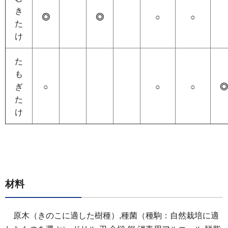
き
◎
◎
○
○
た
け
た
も
ぎ
○
○
○
◎
た
け
材料
原木（きのこに適した樹種）,種菌（種駒：自然栽培に適