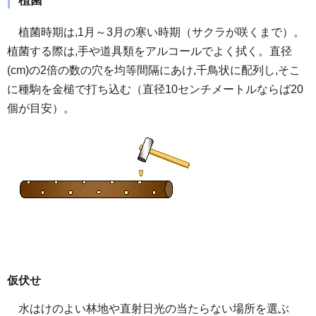
植菌
植菌時期は,1月～3月の寒い時期（サクラが咲くまで）。
植菌する際は,手や道具類をアルコールでよく拭く。直径
(cm)の2倍の数の穴を均等間隔にあけ,千鳥状に配列し,そこ
に種駒を金槌で打ち込む（直径10センチメートルならば20
個が目安）。
仮伏せ
水はけのよい林地や直射日光の当たらない場所を選ぶ