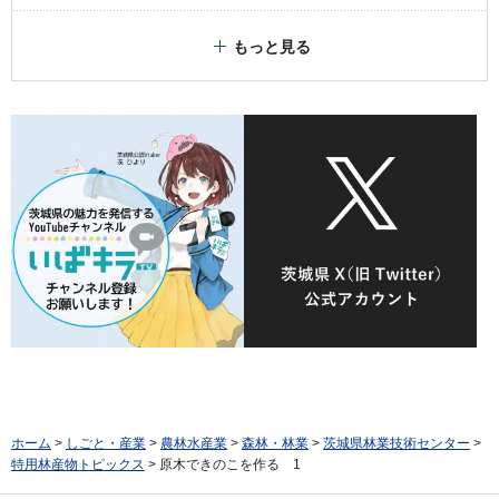
もっと見る
ホーム
>
しごと・産業
>
農林水産業
>
森林・林業
>
茨城県林業技術センター
>
特用林産物トピックス
> 原木できのこを作る 1