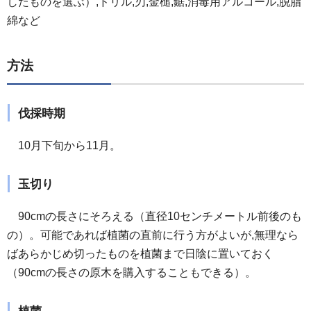
したものを選ぶ）,ドリル,刃,金槌,鋸,消毒用アルコール,脱脂
綿など
方法
伐採時期
10月下旬から11月。
玉切り
90cmの長さにそろえる（直径10センチメートル前後のも
の）。可能であれば植菌の直前に行う方がよいが,無理なら
ばあらかじめ切ったものを植菌まで日陰に置いておく
（90cmの長さの原木を購入することもできる）。