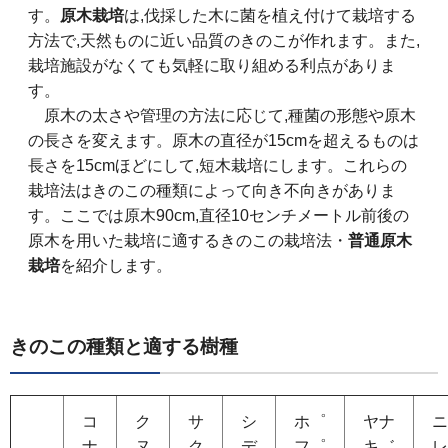
す。
原木栽培
は,伐採した木に菌を植え付けて栽培する
方法で,天然ものに近い品質のきのこが作れます。また,
栽培施設がなくても気軽に取り組める利点がありま
す。
原木の太さや管理の方法に応じて,種菌の形態や原木
の長さを変えます。原木の直径が15cmを超えるものは
長さを15cmほどにして,短木栽培にします。これらの
栽培法はきのこの種類によって向き不向きがありま
す。ここでは原木90cm,直径10センチメートル前後の
原木を用いた栽培に適するきのこの栽培法・
普通原木
栽培
を紹介します。
きのこの種類と適する樹種
コ
ク
サ
シ
ホ゜
ヤナ
ニ
ナ
ヌ
ク
デ
フ゜
キ゛
レ