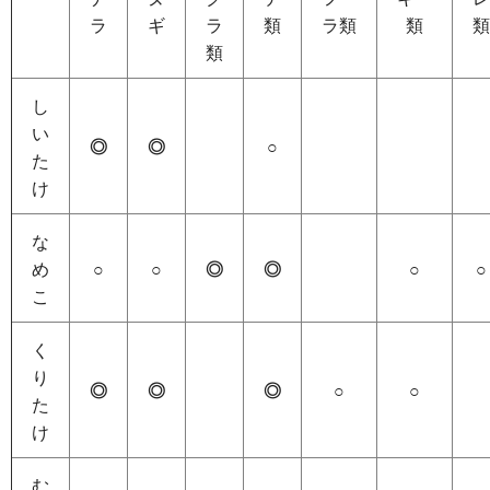
ラ
ギ
ラ
類
ラ類
類
類
類
し
い
◎
◎
○
た
け
な
め
○
○
◎
◎
○
○
こ
く
り
◎
◎
◎
○
○
た
け
む