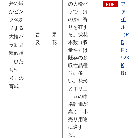
弁の縁
の大輪バ
フ
がピン
ラで、ほ
ァ
のかに香
イ
ク色を
りを有す
ル
呈する
普
果
る。採花
（P
大輪バ
及
花
本数（収
D
ラ新品
量性）は
F：
種候補
既存の多
923
「ひた
収性品種
K
ち5
並に多
B）
号」の
い。花形
育成
とボリュ
ームの市
場評価が
高く、小
売り用途
に適す
る。