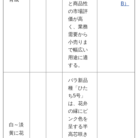
と商品性
B）
の市場評
価が高
く、業務
需要から
小売りま
で幅広い
用途に適
する。
バラ新品
種「ひた
ち5号」
は、花弁
の縁にピ
ンク色を
白～淡
呈する半
黄に花
高芯咲き