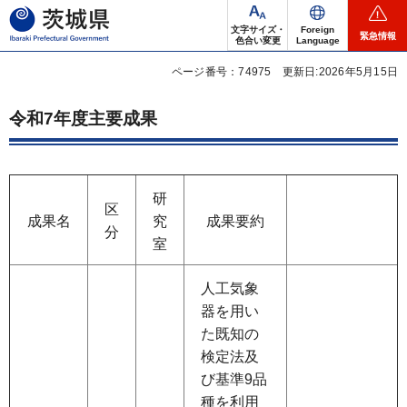
茨城県
文字サイズ・
Foreign
緊急情報
色合い変更
Language
ページ番号：74975
更新日:2026年5月15日
令和7年度主要成果
研
区
成果名
究
成果要約
分
室
人工気象
器を用い
た既知の
検定法及
び基準9品
種を利用