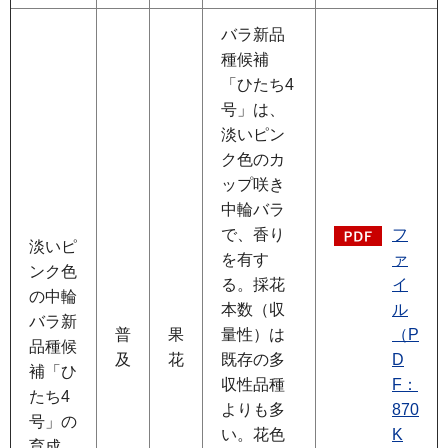
バラ新品
種候補
「ひたち4
号」は、
淡いピン
ク色のカ
ップ咲き
中輪バラ
で、香り
フ
淡いピ
を有す
ァ
ンク色
る。採花
イ
の中輪
本数（収
ル
バラ新
普
果
量性）は
（P
品種候
及
花
既存の多
D
補「ひ
収性品種
F：
たち4
よりも多
870
号」の
い。花色
K
育成