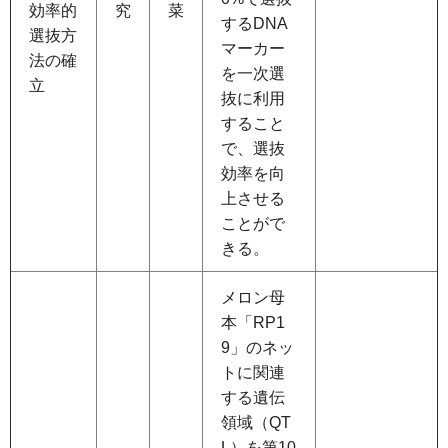
効率的
究
菜
するDNA
選抜方
マーカー
法の確
を一次選
立
抜に利用
すること
で、選抜
効率を向
上させる
ことがで
きる。
メロン母
本「RP1
9」のネッ
トに関連
する遺伝
領域（QT
L）を第10