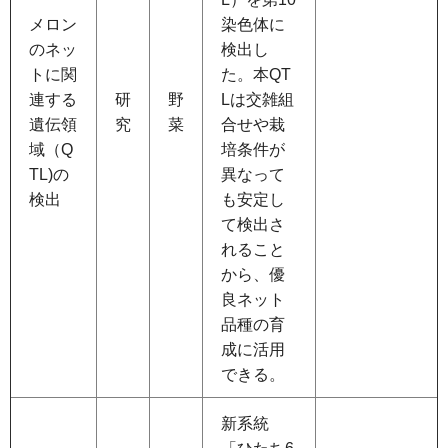
メロン
染色体に
のネッ
検出し
トに関
た。本QT
連する
研
野
Lは交雑組
遺伝領
究
菜
合せや栽
域（Q
培条件が
TL)の
異なって
検出
も安定し
て検出さ
れること
から、優
良ネット
品種の育
成に活用
できる。
新系統