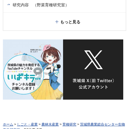
研究内容 （野菜育種研究室）
もっと見る
ホーム
>
しごと・産業
>
農林水産業
>
育種研究
>
茨城県農業総合センター生物