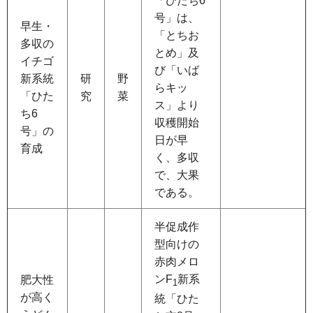
「ひたち6
号」は、
早生・
「とちお
多収の
とめ」及
イチゴ
び「いば
新系統
研
野
らキッ
「ひた
究
菜
ス」より
ち6
収穫開始
号」の
日が早
育成
く、多収
で、大果
である。
半促成作
型向けの
赤肉メロ
ンF
新系
肥大性
1
が高く
統「ひた