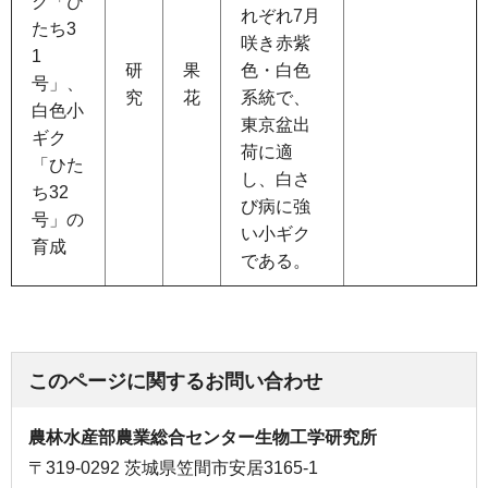
ク「ひ
れぞれ7月
たち3
咲き赤紫
1
研
果
色・白色
号」、
究
花
系統で、
白色小
東京盆出
ギク
荷に適
「ひた
し、白さ
ち32
び病に強
号」の
い小ギク
育成
である。
このページに関するお問い合わせ
農林水産部農業総合センター生物工学研究所
〒319-0292 茨城県笠間市安居3165-1