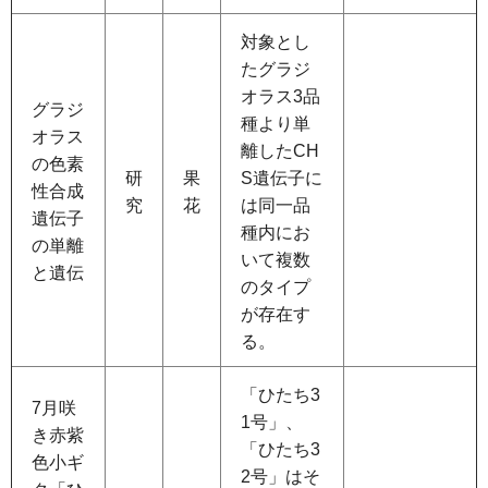
対象とし
たグラジ
オラス3品
グラジ
種より単
オラス
離したCH
の色素
研
果
S遺伝子に
性合成
究
花
は同一品
遺伝子
種内にお
の単離
いて複数
と遺伝
のタイプ
が存在す
る。
「ひたち3
7月咲
1号」、
き赤紫
「ひたち3
色小ギ
2号」はそ