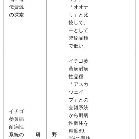
伝資源
「オオナ
の探索
リ」と比
較して、
主として
陸稲品種
で低い。
イチゴ萎
黄病耐病
性品種
「アスカ
ウェイ
ブ」との
交雑系統
イチゴ
から耐病
萎黄病
性個体を
耐病性
精度89.
系統の
研
野
0%で選抜