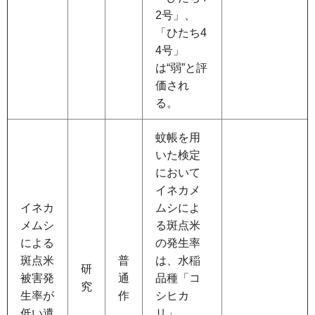
2号」、
「ひたち4
4号」
は“弱”と評
価され
る。
蚊帳を用
いた検定
において
イネカメ
イネカ
ムシによ
メムシ
る斑点米
による
の発生率
斑点米
普
は、水稲
研
被害発
通
品種「コ
究
生率が
作
シヒカ
低い遺
リ」、