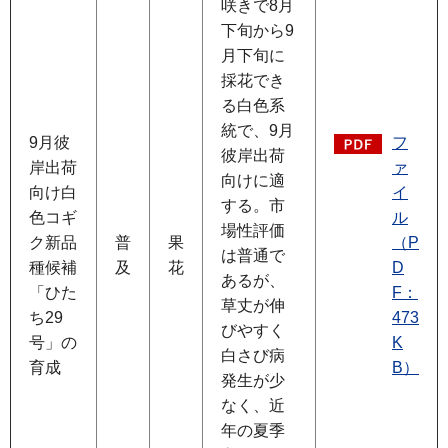
咲きで8月
下旬から9
月下旬に
採花でき
る白色系
統で、9月
9月彼
フ
彼岸出荷
岸出荷
ァ
向けに適
向け白
イ
する。市
色コギ
ル
場性評価
ク新品
普
果
（P
は普通で
種候補
及
花
D
あるが、
「ひた
F：
草丈が伸
ち29
473
びやすく
号」の
K
白さび病
育成
B）
発生が少
なく、近
年の夏季