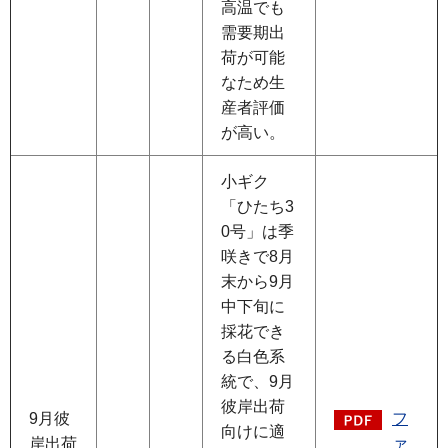
高温でも
需要期出
荷が可能
なため生
産者評価
が高い。
小ギク
「ひたち3
0号」は季
咲きで8月
末から9月
中下旬に
採花でき
る白色系
統で、9月
彼岸出荷
9月彼
フ
向けに適
岸出荷
ァ