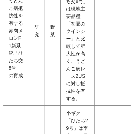
うどん
ち交8号」
こ病抵
は現地主
抗性を
要品種
有する
「初夏の
研
野
赤肉メ
クインシ
究
菜
ロンF
ー」と比
1新系
較して肥
統「ひ
大性が高
たち交
く、うど
8号」
んこ病レ
の育成
ース2US
に対し抵
抗性を有
する。
小ギク
「ひたち2
9号」は季