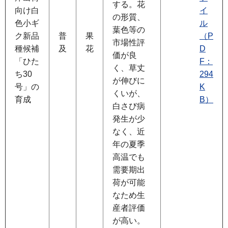
する。花
向け白
イ
の形質、
色小ギ
ル
葉色等の
ク新品
普
果
（P
市場性評
種候補
及
花
D
価が良
「ひた
F：
く、草丈
ち30
294
が伸びに
号」の
K
くいが、
育成
B）
白さび病
発生が少
なく、近
年の夏季
高温でも
需要期出
荷が可能
なため生
産者評価
が高い。