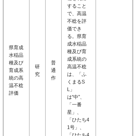
すること
で、高温
不稔を評
価でき
る。県育
成水稲品
県育成
種及び育
水稲品
成系統の
種及び
普
研
高温不稔
育成系
通
究
は、「ふ
統の高
作
くまるS
温不稔
L」
評価
は“中”、
「一番
星」、
「ひたち4
1号」、
「ひたち4