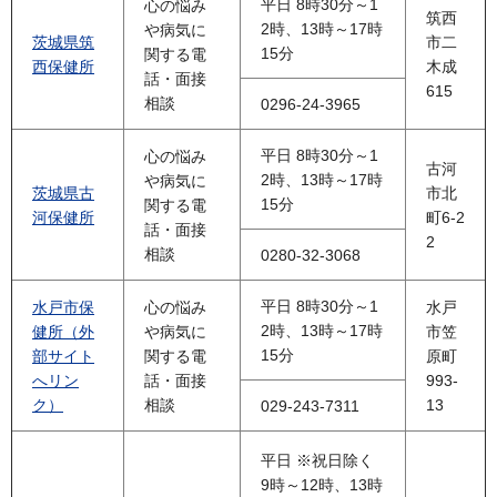
平日 8時30分～1
心の悩み
筑西
2時、13時～17時
や病気に
茨城県筑
市二
15分
関する電
西保健所
木成
話・面接
615
相談
0296-24-3965
平日 8時30分～1
心の悩み
古河
2時、13時～17時
や病気に
茨城県古
市北
15分
関する電
河保健所
町6-2
話・面接
2
相談
0280-32-3068
平日 8時30分～1
水戸市保
心の悩み
水戸
2時、13時～17時
健所（外
や病気に
市笠
15分
部サイト
関する電
原町
へリン
話・面接
993-
ク）
相談
13
029-243-7311
平日
※祝日除く
9時～12時、13時