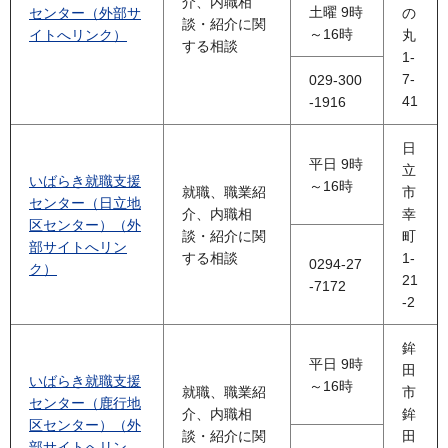
介、内職相
土曜 9時
センター（外部サ
の
談・紹介に関
～16時
イトへリンク）
丸
する相談
1-
7-
029-300
41
-1916
日
平日 9時
立
いばらき就職支援
～16時
就職、職業紹
市
センター（日立地
介、内職相
幸
区センター）（外
談・紹介に関
町
部サイトへリン
する相談
1-
0294-27
ク）
21
-7172
-2
鉾
平日 9時
田
いばらき就職支援
～16時
就職、職業紹
市
センター（鹿行地
介、内職相
鉾
区センター）（外
談・紹介に関
田
部サイトへリン