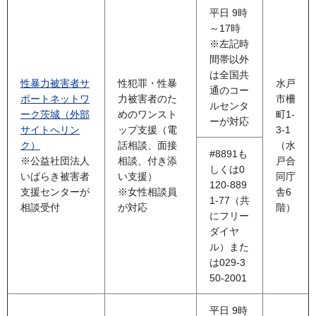
平日 9時
～17時
※左記時
間帯以外
は全国共
性暴力被害者サ
性犯罪・性暴
水戸
通のコー
ポートネットワ
力被害者のた
市柵
ルセンタ
ーク茨城（外部
めのワンスト
町1-
ーが対応
サイトへリン
ップ支援（電
3-1
ク）
話相談、面接
（水
#8891も
※公益社団法人
相談、付き添
戸合
しくは0
いばらき被害者
い支援）
同庁
120-889
支援センターが
※女性相談員
舎6
1-77（共
相談受付
が対応
階）
にフリー
ダイヤ
ル）また
は029-3
50-2001
平日 9時