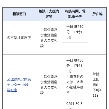
相談・支援内
相談時間、電
相談窓口
所在地
容等
話番号等
平日 8時30
生活保護及
分～17時1
び生活困窮
5分
各市福祉事務所
者の自立相
談
平日 8時30
分～17時1
5分
常陸
※市在住の
生活保護及
茨城県県北県民
太田
方は、各市
び生活困窮
センター 地域
市山
の福祉事務
者の自立相
福祉室
下町4
所
談
119
0294-80-3