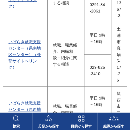
する相談
13
0291-34
ク）
67
-2061
-3
土
平日 9時
浦
～16時
いばらき就職支援
市
就職、職業紹
センター（県南地
真
介、内職相
区センター）（外
鍋
談・紹介に関
部サイトへリン
5-
する相談
ク）
029-825
17
-3410
-2
6
筑
平日 9時
西
いばらき就職支援
～16時
就職、職業紹
市
センター（県西地
介、内職相
二
区センター）（外
談・紹介に関
木
部サイトへリン
する相談
成
検索
分類から探す
目的から探す
組織から探す
0296-23
ク）