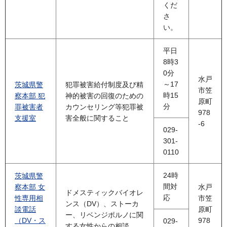
くだ
さ
い。
平日
8時3
0分
水戸
～17
茨城県警
犯罪被害給付制度及び精
市笠
時15
察本部 犯
神的被害の回復のための
原町
分
罪被害者
カウンセリング等犯罪被
978
支援室
害全般に関すること
-6
029-
301-
0110
24時
茨城県警
間対
察本部 女
水戸
ドメスティックバイオレ
応
性専用相
市笠
ンス（DV）、ストーカ
談電話
原町
ー、リベンジポルノに関
（DV・ス
978
029-
する女性からの相談