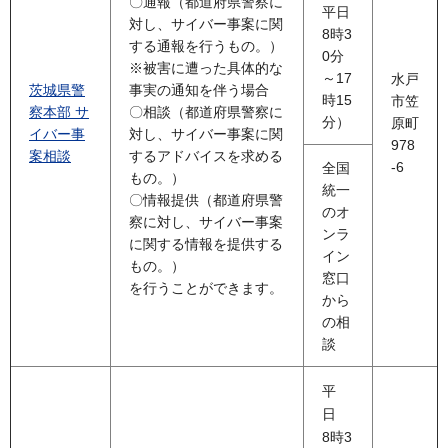
〇通報（都道府県警察に
平日
対し、サイバー事案に関
8時3
する通報を行うもの。）
0分
※被害に遭った具体的な
～17
水戸
茨城県警
事実の通知を伴う場合
時15
市笠
察本部 サ
〇相談（都道府県警察に
分）
原町
イバー事
対し、サイバー事案に関
978
案相談
するアドバイスを求める
-6
全国
もの。）
統一
〇情報提供（都道府県警
のオ
察に対し、サイバー事案
ンラ
に関する情報を提供する
イン
もの。）
窓口
を行うことができます。
から
の相
談
平
日
8時3