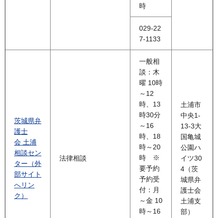
時
029-22
7-1133
一般相
談：木
曜 10時
～12
時、13
土浦市
時30分
中央1-
茨城県弁
～16
13-3大
護士
時、18
国亀城
会 土浦
時～20
公園ハ
相談セン
時 ※
法律相談
イツ30
ター（外
要予約
4（茨
部サイト
予約受
城県弁
へリン
付：月
護士会
ク）
～金 10
土浦支
時～16
部）