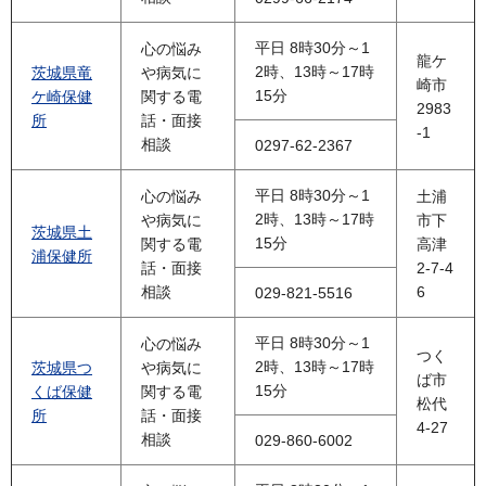
平日 8時30分～1
心の悩み
龍ケ
2時、13時～17時
茨城県竜
や病気に
崎市
15分
ケ崎保健
関する電
2983
所
話・面接
-1
相談
0297-62-2367
平日 8時30分～1
心の悩み
土浦
2時、13時～17時
や病気に
市下
茨城県土
15分
関する電
高津
浦保健所
話・面接
2-7-4
相談
6
029-821-5516
平日 8時30分～1
心の悩み
つく
2時、13時～17時
茨城県つ
や病気に
ば市
15分
くば保健
関する電
松代
所
話・面接
4-27
相談
029-860-6002