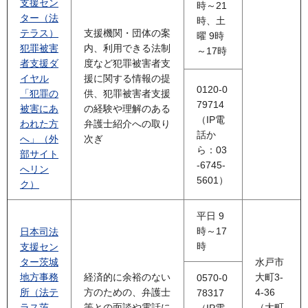
支援セン
時～21
ター（法
時、土
テラス）
支援機関・団体の案
曜 9時
犯罪被害
内、利用できる法制
～17時
者支援ダ
度など犯罪被害者支
イヤル
援に関する情報の提
0120-0
「犯罪の
供、犯罪被害者支援
79714
被害にあ
の経験や理解のある
（IP電
われた方
弁護士紹介への取り
話か
へ」（外
次ぎ
ら：03
部サイト
-6745-
へリン
5601）
ク）
平日 9
時～17
日本司法
時
支援セン
ター茨城
水戸市
地方事務
経済的に余裕のない
大町3-
0570-0
所（法テ
方のための、弁護士
4-36
78317
ラス茨
等との面談や電話に
（大町