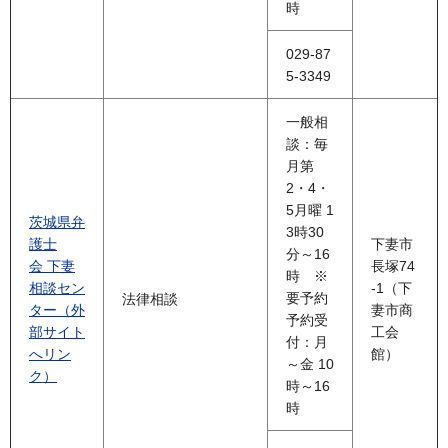
時
029-87
5-3349
一般相
談：毎
月第
2・4・
5月曜 1
茨城県弁
3時30
護士
下妻市
分～16
会 下妻
長塚74
時 ※
相談セン
-1（下
要予約
法律相談
ター（外
妻市商
予約受
部サイト
工会
付：月
へリン
館）
～金 10
ク）
時～16
時