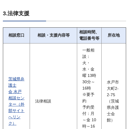
3.法律支援
相談時間、
相談窓口
相談・支援内容等
所在地
電話番号等
一般相
談：
火・
水・金
曜 13時
茨城県弁
30分～
水戸市
護士
16時
大町2-
会 水戸
※要予
2-75
相談セン
約
法律相談
（茨城
ター（外
予約受
県弁護
部サイト
付：月
士会
へリン
～金 10
館）
ク）
時～16