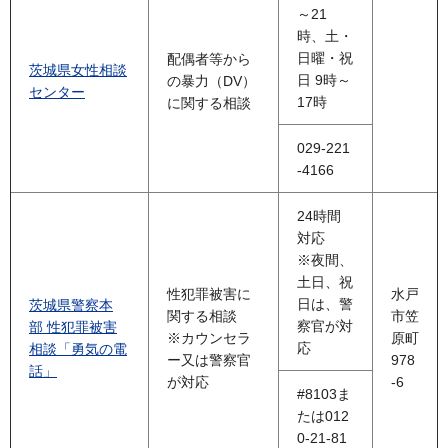
～21
時、土・
日曜・祝
配偶者等から
茨城県女性相談
日 9時～
の暴力（DV）
センター
17時
に関する相談
029-221
-4166
24時間
対応
※夜間、
土日、祝
性犯罪被害に
水戸
日は、警
茨城県警察本
関する相談
市笠
察官が対
部 性犯罪被害
※カウンセラ
原町
応
相談「勇気の電
ー又は警察官
978
話」
が対応
-6
#8103ま
たは012
0-21-81