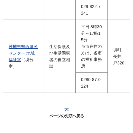
029-822-7
241
平日 8時30
分～17時1
5分
※市在住の
茨城県県西県民
生活保護及
境町
方は、各市
センター 地域
び生活困窮
長井
の福祉事務
福祉室
（境分
者の自立相
戸320
所
室）
談
0280-87-0
224
ページの先頭へ戻る