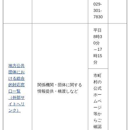
029-
301-
7830
平日
8時3
0分
～17
時15
分
地方公共
団体にお
市町
ける総合
村の
的対応窓
関係機関・団体に関する
公式
口一覧
情報提供・橋渡しなど
ホー
（外部サ
ムペ
イトへリ
ージ
ンク）
等か
らご
確認