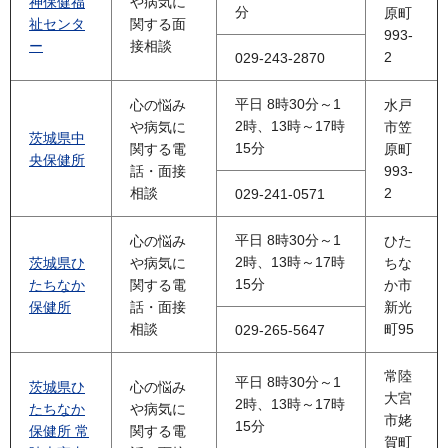
神保健福
や病気に
分
原町
祉センタ
関する面
993-
ー
接相談
2
029-243-2870
平日 8時30分～1
心の悩み
水戸
2時、13時～17時
や病気に
市笠
茨城県中
15分
関する電
原町
央保健所
話・面接
993-
相談
2
029-241-0571
平日 8時30分～1
心の悩み
ひた
2時、13時～17時
茨城県ひ
や病気に
ちな
15分
たちなか
関する電
か市
保健所
話・面接
新光
相談
町95
029-265-5647
常陸
平日 8時30分～1
茨城県ひ
心の悩み
大宮
2時、13時～17時
たちなか
や病気に
市姥
15分
保健所 常
関する電
賀町