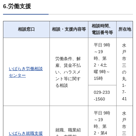
6.労働支援
相談時間、
相談窓口
相談・支援内容等
所在地
電話番号等
平日 9時
水
～19
戸
時、第
労働条件、解
市
2・4土
雇、賃金不払
三
いばらき労働相談
曜 9時～
い、ハラスメ
の
センター
15時
ント等に関す
丸
る相談
1-
7-
029-233
41
-1560
平日 9時
水
～19
戸
時、第
市
就職、職業紹
2・第4
いばらき就職支援
三