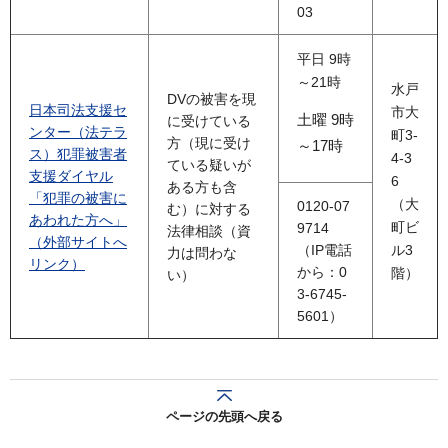
03
平日 9時
～21時
水戸
DVの被害を現
日本司法支援セ
市大
土曜 9時
に受けている
ンター（法テラ
町3-
方（現に受け
～17時
ス）犯罪被害者
4-3
ている疑いが
支援ダイヤル
6
ある方も含
「犯罪の被害に
（大
0120-07
む）に対する
あわれた方へ」
町ビ
9714
法律相談（資
（外部サイトへ
（IP電話
ル3
力は問わな
リンク）
から：0
階）
い）
3-6745-
5601）
ページの先頭へ戻る