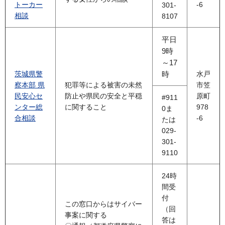
トーカー
-6
301-
相談
8107
平日
9時
～17
茨城県警
時
水戸
察本部 県
犯罪等による被害の未然
市笠
民安心セ
防止や県民の安全と平穏
原町
#911
ンター総
に関すること
978
0ま
合相談
-6
たは
029-
301-
9110
24時
間受
付
この窓口からはサイバー
（回
事案に関する
答は