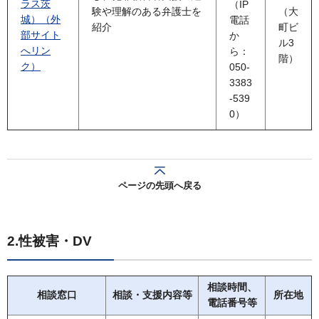
ラス茨
（IP
験や理解のある弁護士を
（大
城）（外
電話
紹介
町ビ
部サイト
か
ル3
へリン
ら：
階）
ク）
050-
3383
-539
0）
ページの先頭へ戻る
2.性被害・DV
相談時間、
相談窓口
相談・支援内容等
所在地
電話番号等