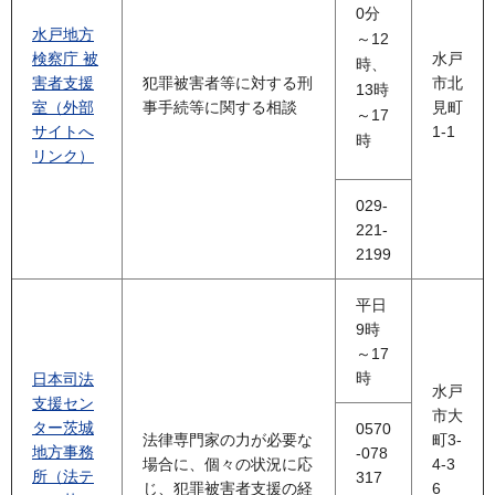
0分
水戸地方
～12
検察庁 被
水戸
時、
害者支援
犯罪被害者等に対する刑
市北
13時
室（外部
事手続等に関する相談
見町
～17
サイトへ
1-1
時
リンク）
029-
221-
2199
平日
9時
～17
時
日本司法
水戸
支援セン
市大
ター茨城
0570
法律専門家の力が必要な
町3-
地方事務
-078
場合に、個々の状況に応
4-3
所（法テ
317
じ、犯罪被害者支援の経
6