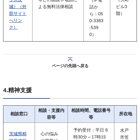
（IP電
城）（外
よる無料法律相談
ビル3
話か
部サイト
階）
ら：05
へリン
0-3383
ク）
-539
0）
ページの先頭へ戻る
4.精神支援
相談・支援内
相談時間、電話番号
相談窓口
所在地
容等
等
予約受付：平日 8
水戸
茨城県精
心の悩み
時30分～17時15
市笠