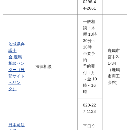
0296-4
4-2661
一般相
談：木
曜 13時
30分～
茨城県弁
16時
護士
鹿嶋市
※要予
会 鹿嶋
宮中2-
約
相談セン
1-34
予約受
法律相談
ター（外
（鹿嶋
付：月
部サイト
市商工
～金 10
へリン
会館）
時～16
ク）
時
029-22
7-1133
日本司法
平日 9