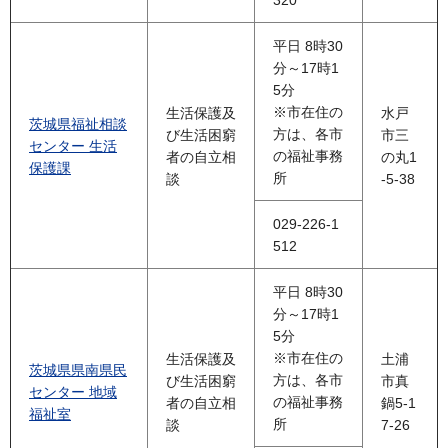
320
平日 8時30
分～17時1
5分
※市在住の
生活保護及
水戸
茨城県福祉相談
方は、各市
び生活困窮
市三
センター 生活
の福祉事務
者の自立相
の丸1
保護課
所
談
-5-38
029-226-1
512
平日 8時30
分～17時1
5分
※市在住の
生活保護及
土浦
茨城県県南県民
方は、各市
び生活困窮
市真
センター 地域
の福祉事務
者の自立相
鍋5-1
福祉室
所
談
7-26