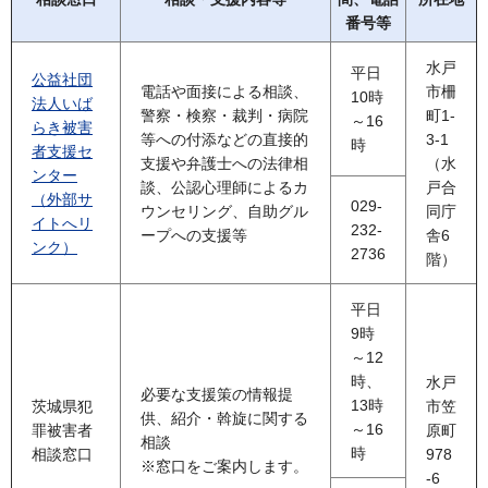
番号等
水戸
平日
公益社団
電話や面接による相談、
市柵
10時
法人いば
警察・検察・裁判・病院
町1-
～16
らき被害
等への付添などの直接的
3-1
時
者支援セ
支援や弁護士への法律相
（水
ンター
談、公認心理師によるカ
戸合
（外部サ
029-
ウンセリング、自助グル
同庁
イトへリ
232-
ープへの支援等
舎6
ンク）
2736
階）
平日
9時
～12
時、
水戸
必要な支援策の情報提
13時
茨城県犯
市笠
供、紹介・斡旋に関する
～16
罪被害者
原町
相談
時
相談窓口
978
※窓口をご案内します。
-6