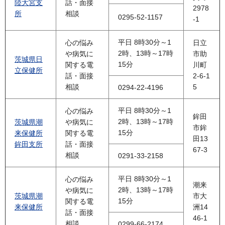
陸大宮支
話・面接
2978
所
相談
0295-52-1157
-1
平日 8時30分～1
心の悩み
日立
2時、13時～17時
や病気に
市助
茨城県日
15分
関する電
川町
立保健所
話・面接
2-6-1
相談
5
0294-22-4196
平日 8時30分～1
心の悩み
鉾田
2時、13時～17時
茨城県潮
や病気に
市鉾
15分
来保健所
関する電
田13
鉾田支所
話・面接
67-3
相談
0291-33-2158
平日 8時30分～1
心の悩み
潮来
2時、13時～17時
や病気に
茨城県潮
市大
15分
関する電
来保健所
洲14
話・面接
46-1
相談
0299-66-2174