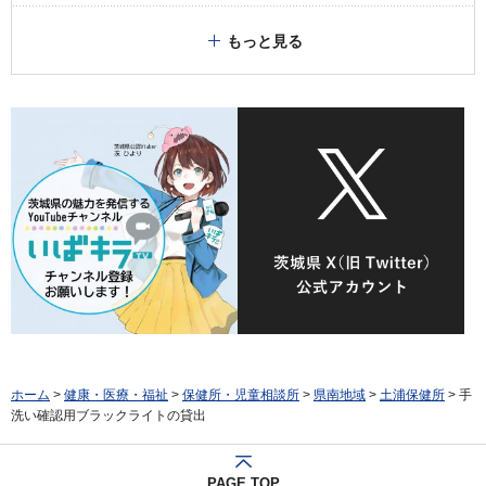
もっと見る
ホーム
>
健康・医療・福祉
>
保健所・児童相談所
>
県南地域
>
土浦保健所
> 手
洗い確認用ブラックライトの貸出
PAGE TOP