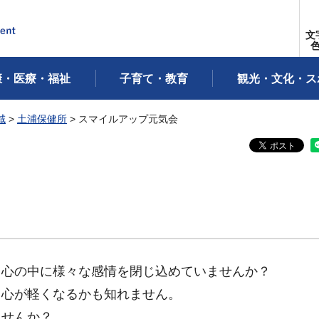
文
康・医療・福祉
子育て・教育
観光・文化・ス
域
>
土浦保健所
> スマイルアップ元気会
・心の中に様々な感情を閉じ込めていませんか？
ら心が軽くなるかも知れません。
ませんか？