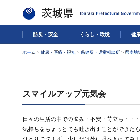
茨城県
防災・安全
くらし・環境
健
ホーム
>
健康・医療・福祉
>
保健所・児童相談所
>
県南地
スマイルアップ元気会
日々の生活の中での悩み・不安・苛立ち・・
気持ちをちょっとでも吐き出すことができた
ひとりで悩まず、少しだけ外に眼を向けてみ