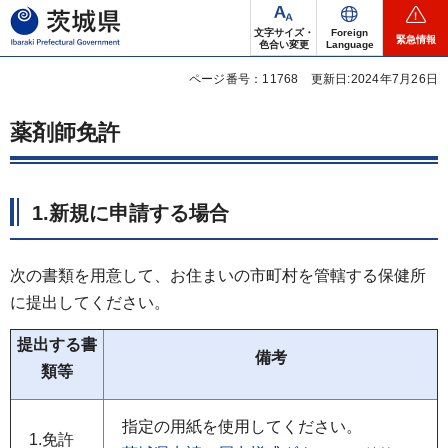
茨城県
文字サイズ・
Foreign
緊急情報
色合い変更
Language
ページ番号：11768
更新日:2024年7月26日
薬剤師免許
1.新規に申請する場合
次の書類を用意して、お住まいの市町村を管轄する保健所
に提出してください。
提出する書
備考
類等
指定の用紙を使用してください。
1.免許