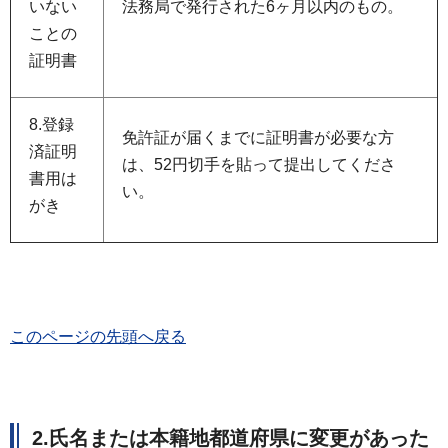
いない
法務局で発行された6ヶ月以内のもの。
ことの
証明書
8.登録
免許証が届くまでに証明書が必要な方
済証明
は、52円切手を貼って提出してくださ
書用は
い。
がき
このページの先頭へ戻る
2.氏名または本籍地都道府県に変更があった