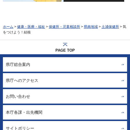
ホーム
>
健康・医療・福祉
>
保健所・児童相談所
>
県南地域
>
土浦保健所
> 気
をつけよう！結核
PAGE TOP
県庁総合案内
県庁へのアクセス
お問い合わせ
本庁各課・出先機関
サイトポリシー