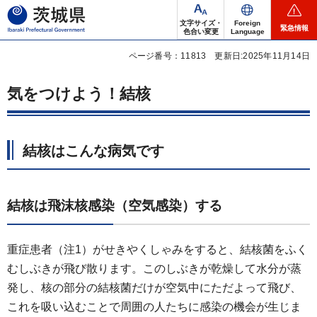
茨城県
文字サイズ・
Foreign
緊急情報
色合い変更
Language
ページ番号：11813
更新日:2025年11月14日
気をつけよう！結核
結核はこんな病気です
結核は飛沫核感染（空気感染）する
重症患者（注1）がせきやくしゃみをすると、結核菌をふく
むしぶきが飛び散ります。このしぶきが乾燥して水分が蒸
発し、核の部分の結核菌だけが空気中にただよって飛び、
これを吸い込むことで周囲の人たちに感染の機会が生じま