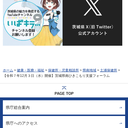
ホーム
>
健康・医療・福祉
>
保健所・児童相談所
>
県南地域
>
土浦保健所
>
【令和７年12月３日（水）開催】茨城県南ひきこもり支援フォーラム
PAGE TOP
県庁総合案内
県庁へのアクセス