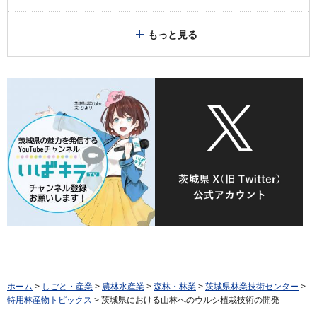
もっと見る
ホーム
>
しごと・産業
>
農林水産業
>
森林・林業
>
茨城県林業技術センター
>
特用林産物トピックス
> 茨城県における山林へのウルシ植栽技術の開発