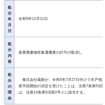
処
分
令和5年12月11日
年
月
日
処
分
産業廃棄物収集運搬業の許可の取消し
内
容
処
株式会社蔵創が、令和5年7月27日付けで水戸地
分
産手続開始の決定を受けたことは、法第7条第5項
の
理
は、法第14条第5項第2号イに該当する。
由