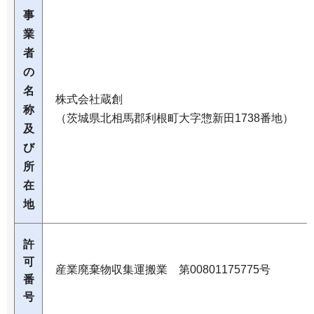
事
業
者
の
名
株式会社蔵創
称
（茨城県北相馬郡利根町大字惣新田1738番地）
及
び
所
在
地
許
可
産業廃棄物収集運搬業 第00801175775号
番
号