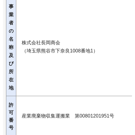
事
業
者
の
名
株式会社長岡商会
称
（埼玉県熊谷市下奈良1008番地1）
及
び
所
在
地
許
可
産業廃棄物収集運搬業 第00801201951号
番
号