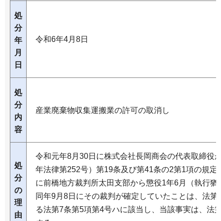
処
分
令和6年4月8日
年
月
日
処
分
産業廃棄物収集運搬業の許可の取消し
内
容
令和元年8月30日に株式会社長岡商会の代表取締役
処
年法律第252号）第19条及び第41条の2第1項の規定
分
に前橋地方裁判所太田支部から懲役1年6月（執行猶
の
同年9月8日にその裁判が確定していたことは、法第1
理
る法第7条第5項第4号ハに該当し、当該事実は、法第
由