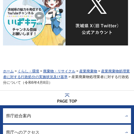
ホーム
>
くらし・環境
>
廃棄物・リサイクル
>
産業廃棄物
>
産業廃棄物処理業
者に対する行政処分の実施状況及び基準
> 産業廃棄物処理業者に対する行政処
分について（令和6年4月8日）
PAGE TOP
県庁総合案内
県庁へのアクセス