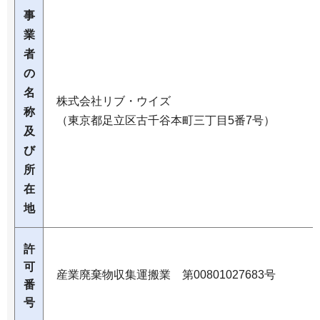
事
業
者
の
名
株式会社リブ・ウイズ
称
（東京都足立区古千谷本町三丁目5番7号）
及
び
所
在
地
許
可
産業廃棄物収集運搬業 第00801027683号
番
号