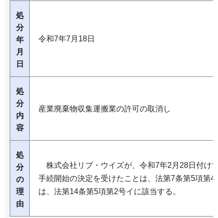
処
分
令和7年7月18日
年
月
日
処
分
産業廃棄物収集運搬業の許可の取消し
内
容
処
株式会社リブ・ウイズが、令和7年2月28日付け
分
手続開始の決定を受けたことは、法第7条第5項第
の
理
は、法第14条第5項第2号イに該当する。
由