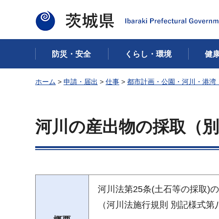
茨城県
防災・安全
くらし・環境
健
ホーム
>
申請・届出
>
仕事
>
都市計画・公園・河川・港湾
河川の産出物の採取（別
河川法第25条(土石等の採取)
（河川法施行規則 別記様式第