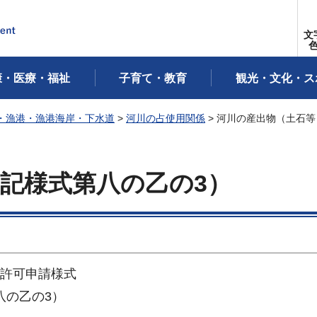
文
康・医療・福祉
子育て・教育
観光・文化・ス
・漁港・漁港海岸・下水道
>
河川の占使用関係
> 河川の産出物（土石
記様式第八の乙の3）
の許可申請様式
八の乙の3）