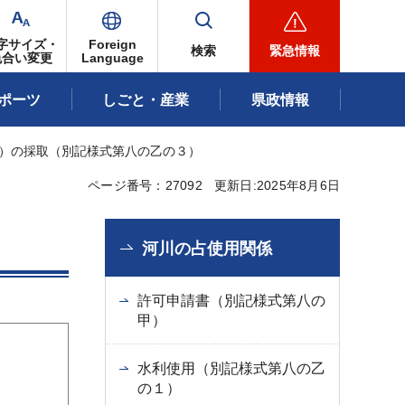
字サイズ・
Foreign
検索
緊急情報
色合い変更
Language
ポーツ
しごと・産業
県政情報
等）の採取（別記様式第八の乙の３）
ページ番号：27092
更新日:2025年8月6日
河川の占使用関係
許可申請書（別記様式第八の
甲）
水利使用（別記様式第八の乙
の１）