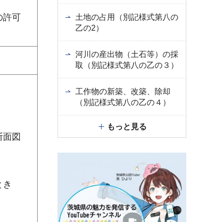
の許可
土地の占用（別記様式第八の
乙の2）
河川の産出物（土石等）の採
取（別記様式第八の乙の３）
工作物の新築、改築、除却
（別記様式第八の乙の４）
もっと見る
断面図
とき