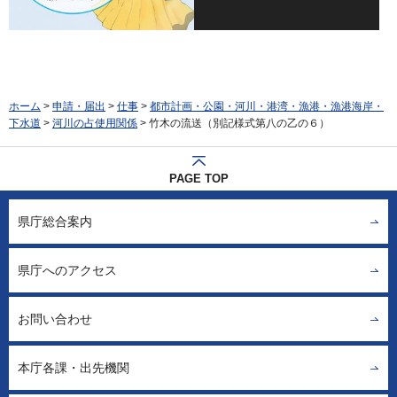
ホーム
>
申請・届出
>
仕事
>
都市計画・公園・河川・港湾・漁港・漁港海岸・
下水道
>
河川の占使用関係
> 竹木の流送（別記様式第八の乙の６）
PAGE TOP
県庁総合案内
県庁へのアクセス
お問い合わせ
本庁各課・出先機関