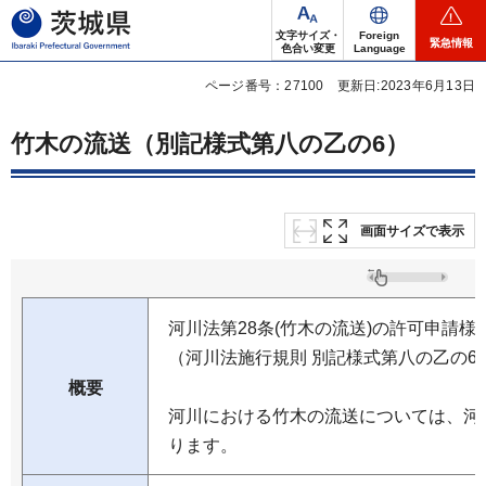
茨城県
文字サイズ・
Foreign
緊急情報
色合い変更
Language
ページ番号：27100
更新日:2023年6月13日
竹木の流送（別記様式第八の乙の6）
画面サイズで表示
河川法第28条(竹木の流送)の許可申請様
（河川法施行規則 別記様式第八の乙の6
概要
河川における竹木の流送については、河
ります。