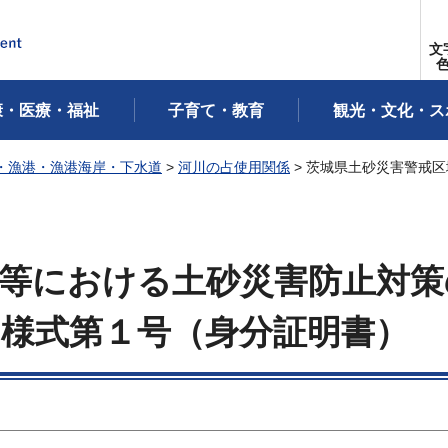
文
康・医療・福祉
子育て・教育
観光・文化・ス
・漁港・漁港海岸・下水道
>
河川の占使用関係
> 茨城県土砂災害警戒
域等における土砂災害防止対策
様式第１号（身分証明書）