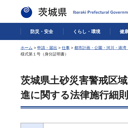
茨城県
防災・安全
くらし・環境
健
ホーム
>
申請・届出
>
仕事
>
都市計画・公園・河川・港湾
様式第１号（身分証明書）
茨城県土砂災害警戒区
進に関する法律施行細則