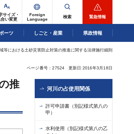
字サイズ・
Foreign
検索
緊急情報
色合い変更
Language
ポーツ
しごと・産業
県政情報
区域等における土砂災害防止対策の推進に関する法律施行細則
ページ番号：27524
更新日:2016年3月18日
の推
河川の占使用関係
許可申請書（別記様式第八の
甲）
水利使用（別記様式第八の乙