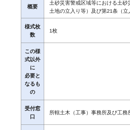
土砂災害警戒区域等における土砂
概要
土地の立入り等）及び第21条（
様式枚
1枚
数
この様
式以外
に
必要と
なるも
の
受付窓
所轄土木（工事）事務所及び工務
口