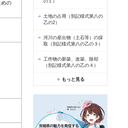
の１）
ための
土地の占用（別記様式第八の
乙の2）
河川の産出物（土石等）の採
取（別記様式第八の乙の３）
工作物の新築、改築、除却
（別記様式第八の乙の４）
もっと見る