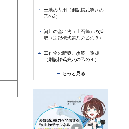
土地の占用（別記様式第八の
乙の2）
河川の産出物（土石等）の採
取（別記様式第八の乙の３）
工作物の新築、改築、除却
（別記様式第八の乙の４）
もっと見る