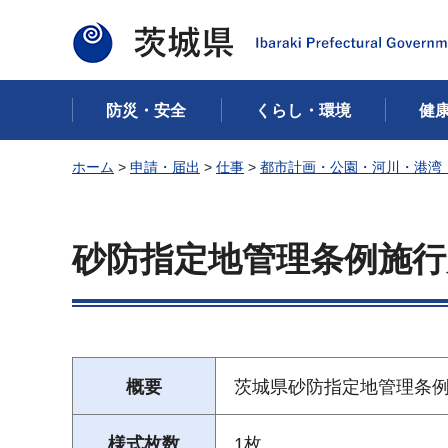
茨城県
防災・安全
くらし・環境
健
ホーム
>
申請・届出
>
仕事
>
都市計画・公園・河川・港湾
砂防指定地管理条例施行
概要
茨城県砂防指定地管理条例
様式枚数
1枚