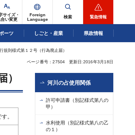
字サイズ・
Foreign
検索
緊急情報
色合い変更
Language
ポーツ
しごと・産業
県政情報
施行規則様式第１２号（行為廃止届）
ページ番号：27504
更新日:2016年3月18日
届）
河川の占使用関係
許可申請書（別記様式第八の
甲）
です。
水利使用（別記様式第八の乙
の１）