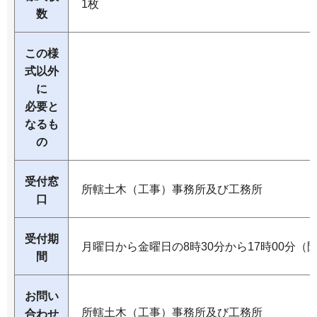
1枚
数
この様
式以外
に
必要と
なるも
の
受付窓
所轄土木（工事）事務所及び工務所
口
受付期
月曜日から金曜日の8時30分から17時00分（
間
お問い
所轄土木（工事）事務所及び工務所
合わせ