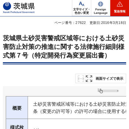
茨城県
文字サイズ・
Foreign
緊急情報
色合い変更
Language
ページ番号：27622
更新日:2016年3月18日
茨城県土砂災害警戒区域等における土砂災
害防止対策の推進に関する法律施行細則様
式第７号（特定開発行為変更届出書）
画面サイズで表示
土砂災害警戒区域等における土砂災害防止対策
概要
条（変更の許可等）の許可の場合に使用する
様式枚