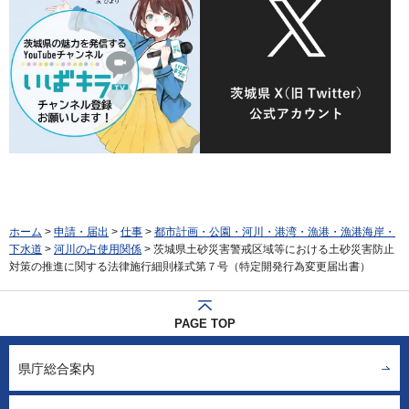
ホーム
>
申請・届出
>
仕事
>
都市計画・公園・河川・港湾・漁港・漁港海岸・
下水道
>
河川の占使用関係
> 茨城県土砂災害警戒区域等における土砂災害防止
対策の推進に関する法律施行細則様式第７号（特定開発行為変更届出書）
PAGE TOP
県庁総合案内