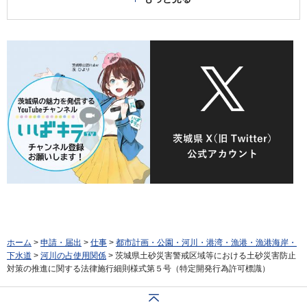
ホーム
>
申請・届出
>
仕事
>
都市計画・公園・河川・港湾・漁港・漁港海岸・
下水道
>
河川の占使用関係
> 茨城県土砂災害警戒区域等における土砂災害防止
対策の推進に関する法律施行細則様式第５号（特定開発行為許可標識）