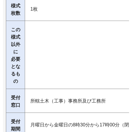
様式
1枚
枚数
この
様式
以外
に
必要
とな
るも
の
受付
所轄土木（工事）事務所及び工務所
窓口
受付
月曜日から金曜日の8時30分から17時00分（閉
期間