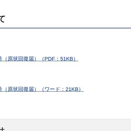
て
（原状回復届）（PDF：51KB）
号（原状回復届）（ワード：21KB）
せ