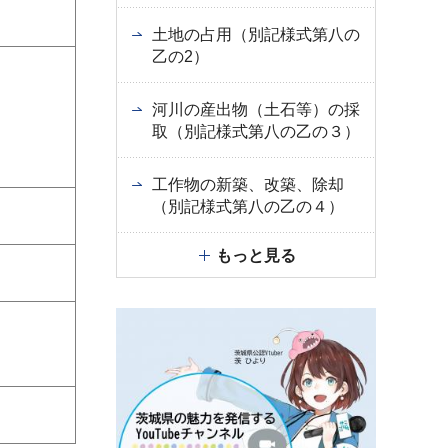
土地の占用（別記様式第八の
乙の2）
河川の産出物（土石等）の採
取（別記様式第八の乙の３）
工作物の新築、改築、除却
（別記様式第八の乙の４）
もっと見る