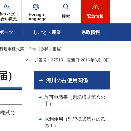
字サイズ・
Foreign
検索
緊急情報
色合い変更
Language
ポーツ
しごと・産業
県政情報
施行規則様式第１３号（原状回復届）
ページ番号：27513
更新日:2016年3月18日
届）
河川の占使用関係
許可申請書（別記様式第八の
甲）
る様式で
水利使用（別記様式第八の乙
の１）