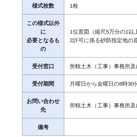
様式枚数
1枚
この様式以外
に
1位置図（縮尺5万分の1以
必要となるも
2許可に係る砂防指定地の
の
受付窓口
所轄土木（工事）事務所及
受付期間
月曜日から金曜日の8時30
お問い合わせ
所轄土木（工事）事務所及
先
備考