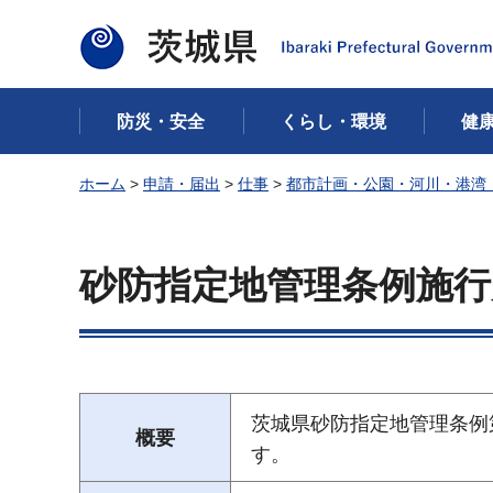
茨城県
防災・安全
くらし・環境
健
ホーム
>
申請・届出
>
仕事
>
都市計画・公園・河川・港湾
砂防指定地管理条例施行
茨城県砂防指定地管理条例
概要
す。