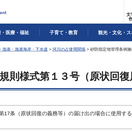
文
康・医療・福祉
子育て・教育
観光・文化・ス
・漁港・漁港海岸・下水道
>
河川の占使用関係
> 砂防指定地管理条例
規則様式第１３号（原状回復
第17条（原状回復の義務等）の届け出の場合に使用す