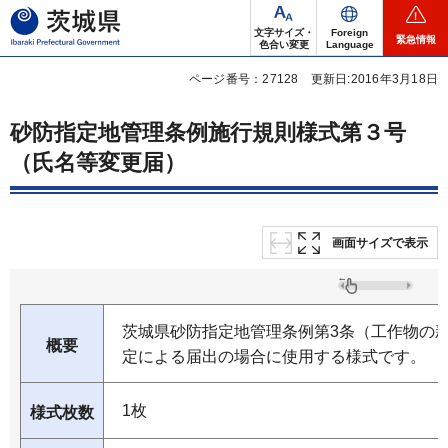
茨城県
文字サイズ・
Foreign
緊急情報
色合い変更
Language
ページ番号：27128
更新日:2016年3月18日
砂防指定地管理条例施行規則様式第３号
（氏名等変更届）
画面サイズで表示
茨城県砂防指定地管理条例第3条（工作物の
概要
定による届出の場合に使用する様式です。
1枚
様式枚数