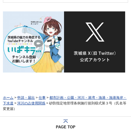
ホーム
>
申請・届出
>
仕事
>
都市計画・公園・河川・港湾・漁港・漁港海岸・
下水道
>
河川の占使用関係
> 砂防指定地管理条例施行規則様式第３号（氏名等
変更届）
PAGE TOP