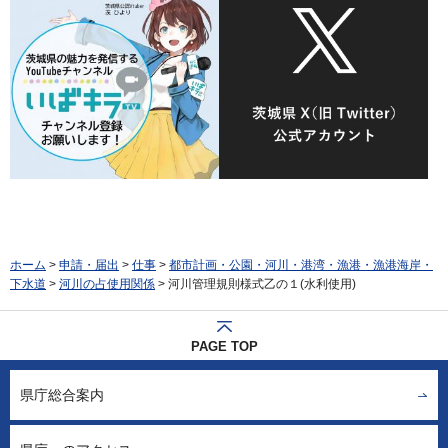
ホーム
>
申請・届出
>
仕事
>
都市計画・公園・河川・港湾・漁港・漁港海岸・
下水道
>
河川の占使用関係
> 河川管理規則様式乙の１(水利使用)
PAGE TOP
県庁総合案内