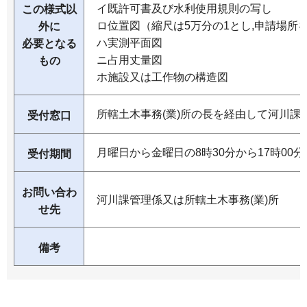
イ既許可書及び水利使用規則の写し
この様式以
ロ位置図（縮尺は5万分の1とし,申請場所
外に
ハ実測平面図
必要となる
ニ占用丈量図
もの
ホ施設又は工作物の構造図
所轄土木事務(業)所の長を経由して河川課
受付窓口
月曜日から金曜日の8時30分から17時00
受付期間
お問い合わ
河川課管理係又は所轄土木事務(業)所
せ先
備考