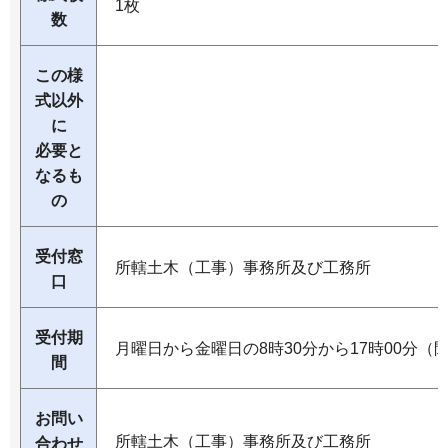
1枚
数
この様
式以外
に
必要と
なるも
の
受付窓
所轄土木（工事）事務所及び工務所
口
受付期
月曜日から金曜日の8時30分から17時00分（
間
お問い
所轄土木（工事）事務所及び工務所
合わせ