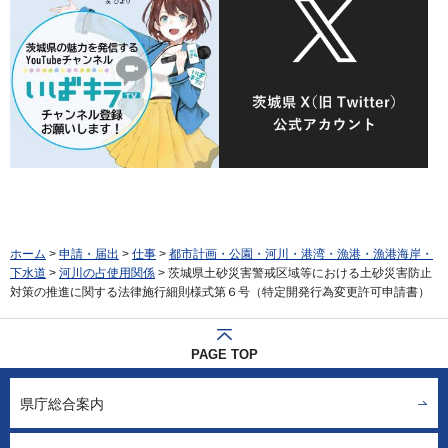
ホーム
>
申請・届出
>
仕事
>
都市計画・公園・河川・港湾・漁港・漁港海岸・
下水道
>
河川の占使用関係
> 茨城県土砂災害警戒区域等における土砂災害防止
対策の推進に関する法律施行細則様式第６号（特定開発行為変更許可申請書）
PAGE TOP
県庁総合案内