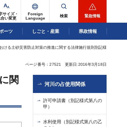
字サイズ・
Foreign
検索
緊急情報
色合い変更
Language
ポーツ
しごと・産業
県政情報
における土砂災害防止対策の推進に関する法律施行規則別記様
ページ番号：27521
更新日:2016年3月18日
に関
河川の占使用関係
許可申請書（別記様式第八の
甲）
水利使用（別記様式第八の乙