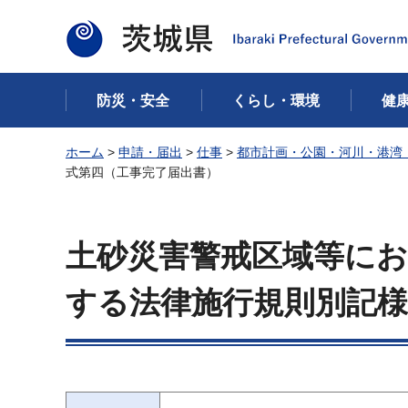
茨城県
防災・安全
くらし・環境
健
ホーム
>
申請・届出
>
仕事
>
都市計画・公園・河川・港湾
式第四（工事完了届出書）
土砂災害警戒区域等に
する法律施行規則別記様