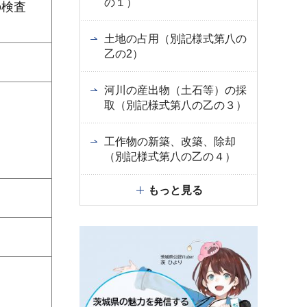
の１）
の検査
土地の占用（別記様式第八の
乙の2）
河川の産出物（土石等）の採
取（別記様式第八の乙の３）
工作物の新築、改築、除却
（別記様式第八の乙の４）
もっと見る