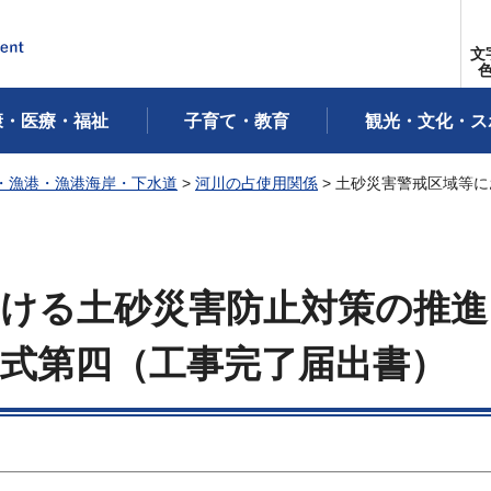
文
康・医療・福祉
子育て・教育
観光・文化・ス
・漁港・漁港海岸・下水道
>
河川の占使用関係
> 土砂災害警戒区域等
おける土砂災害防止対策の推進
式第四（工事完了届出書）