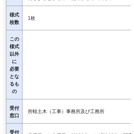
様式
1枚
枚数
この
様式
以外
に
必要
とな
るも
の
受付
所轄土木（工事）事務所及び工務所
窓口
受付