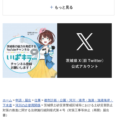
もっと見る
ホーム
>
申請・届出
>
仕事
>
都市計画・公園・河川・港湾・漁港・漁港海岸・
下水道
>
河川の占使用関係
> 茨城県土砂災害警戒区域等における土砂災害防止
対策の推進に関する法律施行細則様式第４号（対策工事等休止（再開）届出
書）