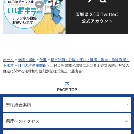
ホーム
>
申請・届出
>
仕事
>
都市計画・公園・河川・港湾・漁港・漁港海岸・
下水道
>
河川の占使用関係
> 土砂災害警戒区域等における土砂災害防止対策の
推進に関する法律施行規則別記様式第三（届出書）
PAGE TOP
県庁総合案内
県庁へのアクセス