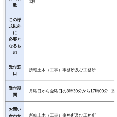
1枚
数
この様
式以外
に
必要と
なるも
の
受付窓
所轄土木（工事）事務所及び工務所
口
受付期
月曜日から金曜日の8時30分から17時00分（
間
お問い
所轄土木（工事）事務所及び工務所
合わせ