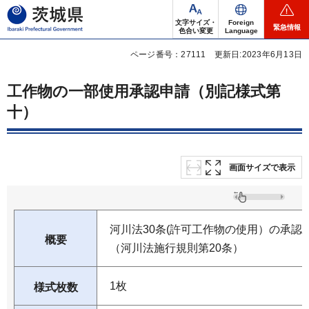
茨城県
文字サイズ・
Foreign
緊急情報
色合い変更
Language
ページ番号：27111
更新日:2023年6月13日
工作物の一部使用承認申請（別記様式第
十）
画面サイズで表示
河川法30条(許可工作物の使用）の承認
概要
（河川法施行規則第20条）
1枚
様式枚数