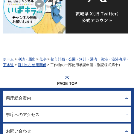
ホーム
>
申請・届出
>
仕事
>
都市計画・公園・河川・港湾・漁港・漁港海岸・
下水道
>
河川の占使用関係
> 工作物の一部使用承認申請（別記様式第十）
PAGE TOP
県庁総合案内
県庁へのアクセス
お問い合わせ