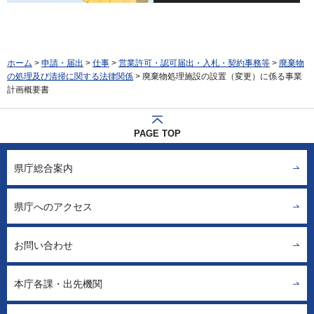
ホーム
>
申請・届出
>
仕事
>
営業許可・認可届出・入札・契約事務等
>
廃棄物
の処理及び清掃に関する法律関係
> 廃棄物処理施設の設置（変更）に係る事業
計画概要書
PAGE TOP
県庁総合案内
県庁へのアクセス
お問い合わせ
本庁各課・出先機関