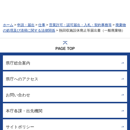
ホーム
>
申請・届出
>
仕事
>
営業許可・認可届出・入札・契約事務等
>
廃棄物
の処理及び清掃に関する法律関係
> 熱回収施設休廃止等届出書（一般廃棄物）
PAGE TOP
県庁総合案内
県庁へのアクセス
お問い合わせ
本庁各課・出先機関
サイトポリシー