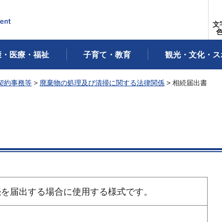
文
康・医療・福祉
子育て・教育
観光・文化・ス
契約事務等
>
廃棄物の処理及び清掃に関する法律関係
> 相続届出書
続を届出する場合に使用する様式です。