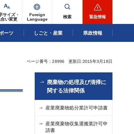
字サイズ・
Foreign
検索
緊急情報
色合い変更
Language
ポーツ
しごと・産業
県政情報
ページ番号：28996
更新日:2015年3月18日
廃棄物の処理及び清掃に
関する法律関係
産業廃棄物処分業許可申請書
産業廃棄物収集運搬業許可申
請書