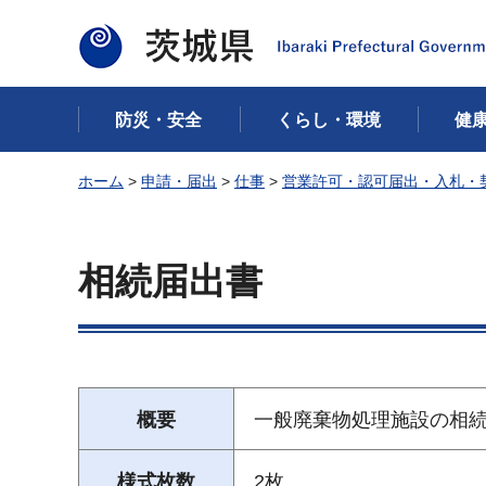
茨城県
防災・安全
くらし・環境
健
ホーム
>
申請・届出
>
仕事
>
営業許可・認可届出・入札・
相続届出書
概要
一般廃棄物処理施設の相
様式枚数
2枚