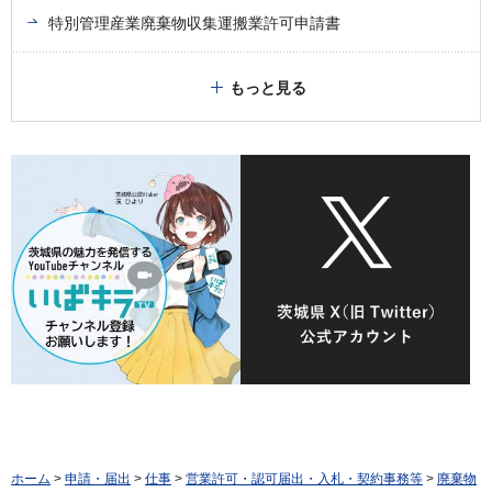
特別管理産業廃棄物収集運搬業許可申請書
もっと見る
ホーム
>
申請・届出
>
仕事
>
営業許可・認可届出・入札・契約事務等
>
廃棄物