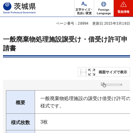
茨城県
文字サイズ・
Foreign
緊急情報
色合い変更
Language
ページ番号：28994
更新日:2015年3月18日
一般廃棄物処理施設譲受け・借受け許可申
請書
画面サイズで表示
一般廃棄物処理施設の譲受け借受け許可の
概要
様式です。
3枚
様式枚数