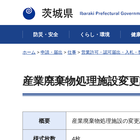
茨城県
防災・安全
くらし・環境
健
ホーム
>
申請・届出
>
仕事
>
営業許可・認可届出・入札・
産業廃棄物処理施設変更
概要
産業廃棄物処理施設の変更
様式枚数
4枚