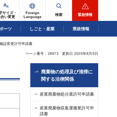
字サイズ・
Foreign
検索
緊急情報
色合い変更
Language
ポーツ
しごと・産業
県政情報
理施設変更許可申請書
ページ番号：28973
更新日:2026年8月5日
廃棄物の処理及び清掃に
関する法律関係
産業廃棄物処分業許可申請書
産業廃棄物収集運搬業許可申
請書