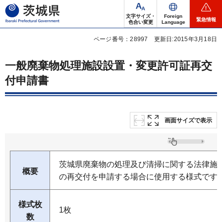
茨城県
文字サイズ・
Foreign
緊急情報
色合い変更
Language
ページ番号：28997
更新日:2015年3月18日
一般廃棄物処理施設設置・変更許可証再交
付申請書
画面サイズで表示
茨城県廃棄物の処理及び清掃に関する法律施
概要
の再交付を申請する場合に使用する様式です
様式枚
1枚
数