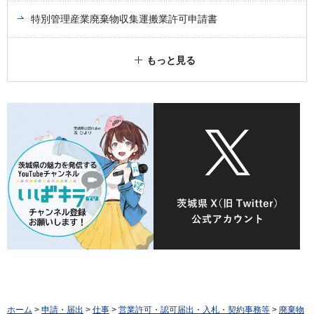
特別管理産業廃棄物収集運搬業許可申請書
もっと見る
ホーム
>
申請・届出
>
仕事
>
営業許可・認可届出・入札・契約事務等
>
廃棄物