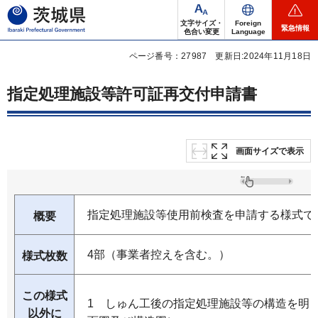
茨城県
文字サイズ・
Foreign
緊急情報
色合い変更
Language
ページ番号：27987
更新日:2024年11月18日
指定処理施設等許可証再交付申請書
画面サイズで表示
指定処理施設等使用前検査を申請する様式で
概要
4部（事業者控えを含む。）
様式枚数
この様式
1 しゅん工後の指定処理施設等の構造を明ら
以外に