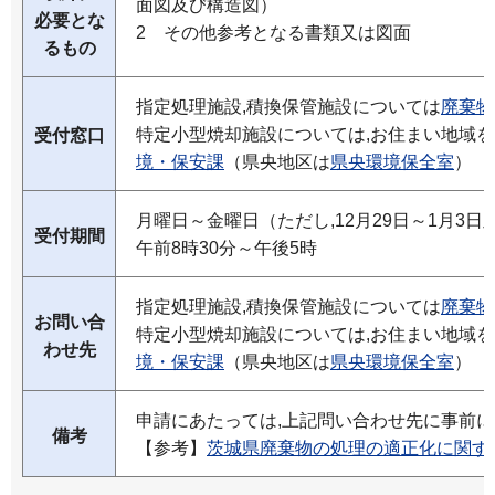
面図及び構造図）
必要とな
2 その他参考となる書類又は図面
るもの
指定処理施設,積換保管施設については
廃棄物
特定小型焼却施設については,お住まい地域
受付窓口
境・保安課
（県央地区は
県央環境保全室
）
月曜日～金曜日（ただし,12月29日～1月3
受付期間
午前8時30分～午後5時
指定処理施設,積換保管施設については
廃棄物
お問い合
特定小型焼却施設については,お住まい地域
わせ先
境・保安課
（県央地区は
県央環境保全室
）
申請にあたっては,上記問い合わせ先に事前
備考
【参考】
茨城県廃棄物の処理の適正化に関す