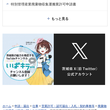
特別管理産業廃棄物収集運搬業許可申請書
もっと見る
ホーム
>
申請・届出
>
仕事
>
営業許可・認可届出・入札・契約事務等
>
廃棄物