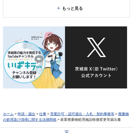
もっと見る
ホーム
>
申請・届出
>
仕事
>
営業許可・認可届出・入札・契約事務等
>
廃棄物
の処理及び清掃に関する法律関係
> 産業廃棄物処理施設軽微変更等届出書