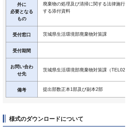
廃棄物の処理及び清掃に関する法律施行規
外に
する添付資料
必要となる
もの
茨城県生活環境部廃棄物対策課
受付窓口
受付期間
お問い合わ
茨城県生活環境部廃棄物対策課（TEL029-3
せ先
提出部数正本1部及び副本2部
備考
様式のダウンロードについて