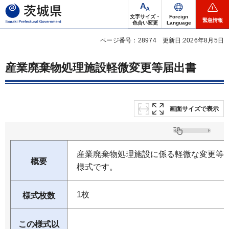
茨城県
文字サイズ・
Foreign
緊急情報
色合い変更
Language
ページ番号：28974
更新日:2026年8月5日
産業廃棄物処理施設軽微変更等届出書
画面サイズで表示
産業廃棄物処理施設に係る軽微な変更等
概要
様式です。
1枚
様式枚数
この様式以