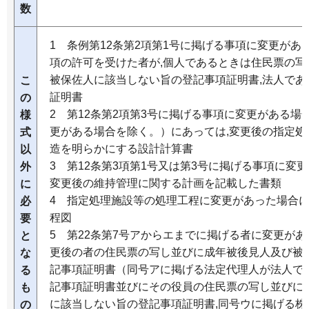
数
1 条例第12条第2項第1号に掲げる事項に変更があ
項の許可を受けた者が,個人であるときは住民票の写
被保佐人に該当しない旨の登記事項証明書,法人であ
こ
証明書
の
2 第12条第2項第3号に掲げる事項に変更がある場
様
更がある場合を除く。）にあっては,変更後の指定処
式
造を明らかにする設計計算書
以
3 第12条第3項第1号又は第3号に掲げる事項に変
外
変更後の維持管理に関する計画を記載した書類
に
4 指定処理施設等の処理工程に変更があった場合に
必
程図
要
5 第22条第7号アからエまでに掲げる者に変更があ
と
更後の者の住民票の写し並びに成年被後見人及び被
な
記事項証明書（同号アに掲げる法定代理人が法人で
る
記事項証明書並びにその役員の住民票の写し並びに
も
に該当しない旨の登記事項証明書,同号ウに掲げる株
の