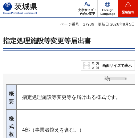
茨城県
文字サイズ・
Foreign
緊急情報
色合い変更
Language
ページ番号：27989
更新日:2026年8月5日
指定処理施設等変更等届出書
画面サイズで表示
概
指定処理施設等変更等を届け出る様式です。
要
様
式
4部（事業者控えを含む。）
枚