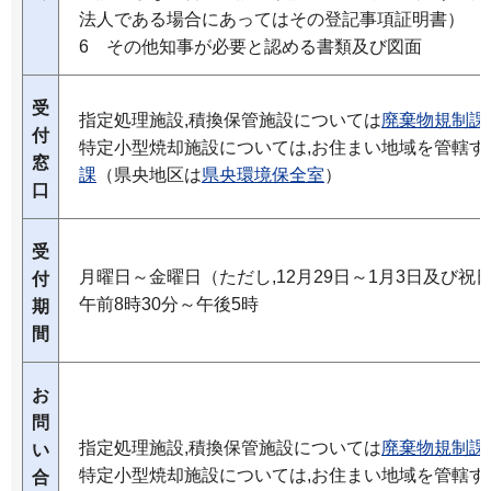
法人である場合にあってはその登記事項証明書）
6 その他知事が必要と認める書類及び図面
受
指定処理施設,積換保管施設については
廃棄物規制課
付
特定小型焼却施設については,お住まい地域を管轄す
窓
課
（県央地区は
県央環境保全室
）
口
受
月曜日～金曜日（ただし,12月29日～1月3日及び祝
付
午前8時30分～午後5時
期
間
お
問
指定処理施設,積換保管施設については
廃棄物規制課
い
特定小型焼却施設については,お住まい地域を管轄す
合