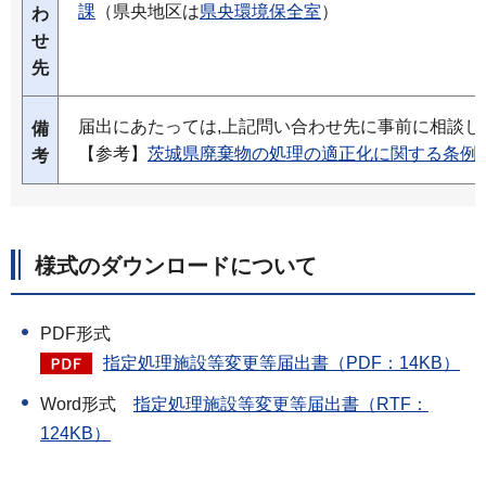
課
（県央地区は
県央環境保全室
）
わ
せ
先
届出にあたっては,上記問い合わせ先に事前に相談し
備
【参考】
茨城県廃棄物の処理の適正化に関する条例
考
様式のダウンロードについて
PDF形式
指定処理施設等変更等届出書（PDF：14KB）
Word形式
指定処理施設等変更等届出書（RTF：
124KB）