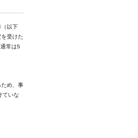
準（以下
定を受けた
通常は5
るため、事
けていな