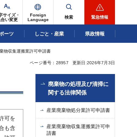
字サイズ・
Foreign
検索
緊急情報
色合い変更
Language
ポーツ
しごと・産業
県政情報
廃棄物収集運搬業許可申請書
ページ番号：28957
更新日:2026年7月3日
廃棄物の処理及び清掃に
関する法律関係
産業廃棄物処分業許可申請書
許可を
産業廃棄物収集運搬業許可申
合も含
請書