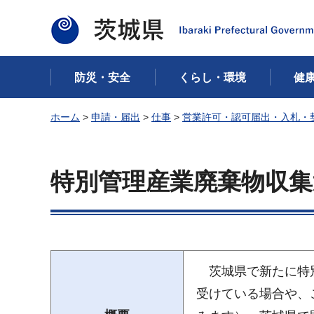
茨城県
防災・安全
くらし・環境
健
ホーム
>
申請・届出
>
仕事
>
営業許可・認可届出・入札・
特別管理産業廃棄物収集
茨城県で新たに特別
受けている場合や、