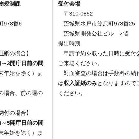
物規制課
受付会場
〒310-0852
978番6
茨城県水戸市笠原町978番25
茨城県開発公社ビル 2階
提出時期
証紙
の場合】
申請予約を取った日時に受付
前～3開庁日前の間
ご来場ください。
末年始を除く）ま
対面審査の場合は手数料の納
は
収入証紙のみ
となりますので
の場合、前の週の
ください。
納付
の場合】
前～5開庁日前の間
末年始を除く）ま