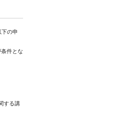
以下の申
が条件とな
関する講