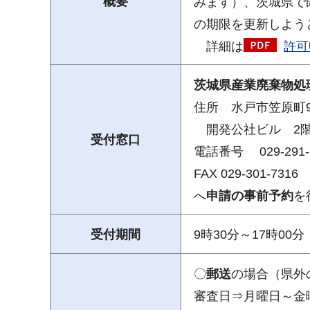
概要
みます）、茨城県で
の期限を更新しよう
詳細は
許可
茨城県産業廃棄物処
住所 水戸市笠原町9
開発公社ビル 2
受付窓口
電話番号 029-291-
FAX 029-301-7316
へ
申請の事前予約
を
受付期間
9時30分～17時0
〇
郵送
の場合（県外
審査日⇒月曜日～金