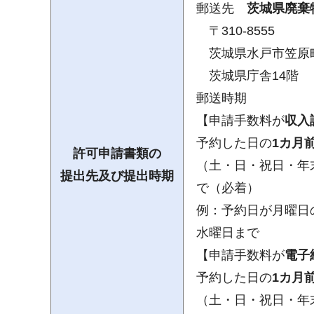
郵送先
茨城県廃棄
〒310-8555
茨城県水戸市笠原町
茨城県庁舎14階
郵送時期
【申請手数料が
収入
予約した日の
1カ月
許可申請書類の
（土・日・祝日・年
提出先及び提出時期
で（必着）
例：予約日が月曜日
水曜日まで
【申請手数料が
電子
予約した日の
1カ月
（土・日・祝日・年